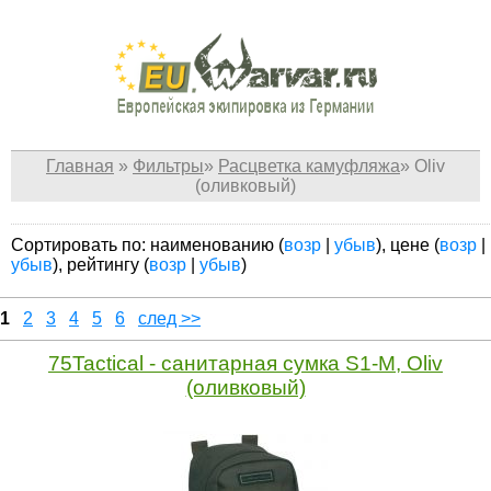
Главная
»
Фильтры
»
Расцветка камуфляжа
»
Oliv
(оливковый)
Сортировать по: наименованию (
возр
|
убыв
), цене (
возр
|
убыв
), рейтингу (
возр
|
убыв
)
1
2
3
4
5
6
след >>
75Tactical - cанитарная сумка S1-M, Oliv
(оливковый)