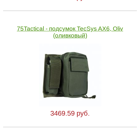
75Tactical - подсумок TecSys AX6, Oliv
(оливковый)
3469.59 руб.