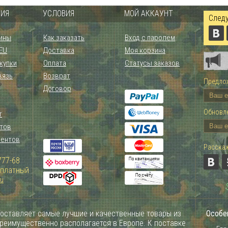
ИЯ
УСЛОВИЯ
МОЙ АККАУНТ
Следу
ины
Как заказать
Вход с паролем
 EU
Доставка
Моя корзина
купки
Оплата
Статусы заказов
вязь
Возврат
Предлож
Договор
Обновле
т
тов
иентов
Расскаж
777-68
Зплатный
ru
оставляет самые лучшие и качественные товары из
Особе
преимущественно располагается в Европе. К поставке