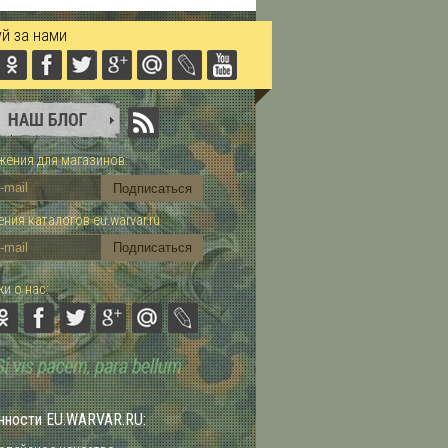
й за нами
ения для магазинов:
ния каталогов eu.warvar.ru
и о нас:
нности EU.WARVAR.RU: