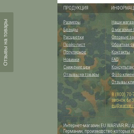
ПРОДУКЦИЯ
ИНФОРМАЦ
Отзывы на товары
Размеры
Наши магаз
Брэнды
О магазине
Расцветки
Оптовые за
Прайс-лист
Обратная с
Популярное
Контакты
Новинки
FAQ
Снижение цен
Консультан
Отзывы на товары
Фото клиен
Отзывы кл
8 (800) 70-
звонок бе
eu@warvar.
Интернет-магазин EU.WARVAR.RU д
Германии, производство которых 