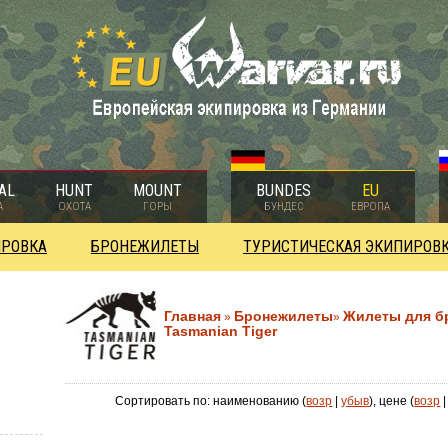
AL
HUNT
MOUNT
BUNDES
EU
А
ОХОТА
ГОРЫ
БУНДЕС
ЕВРОПА
ИРОВКА
БРОНЕЖИЛЕТЫ
ТУРИСТИЧЕСКАЯ ЭКИПИРОВ
Главная
Бронежилеты
Жилеты для б
»
»
Tasmanian Tiger
Сортировать по: наименованию (
возр
|
убыв
), цене (
возр