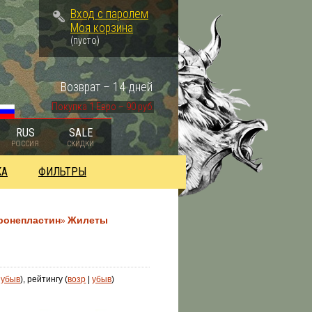
Вход с паролем
Моя корзина
(пусто)
Возврат – 14 дней
Покупка 1 Евро – 90 руб.
RUS
SALE
РОССИЯ
СКИДКИ
КА
ФИЛЬТРЫ
ронепластин
Жилеты
»
|
убыв
), рейтингу (
возр
|
убыв
)