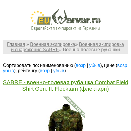
Главная
»
Военная экипировка
»
Военная экипировка
и снаряжение SABRE
»
Военно-полевые рубашки
Сортировать по: наименованию (
возр
|
убыв
), цене (
возр
|
убыв
), рейтингу (
возр
|
убыв
)
SABRE - военно-полевая рубашка Combat Field
Shirt Gen. II, Flecktarn (флектарн)