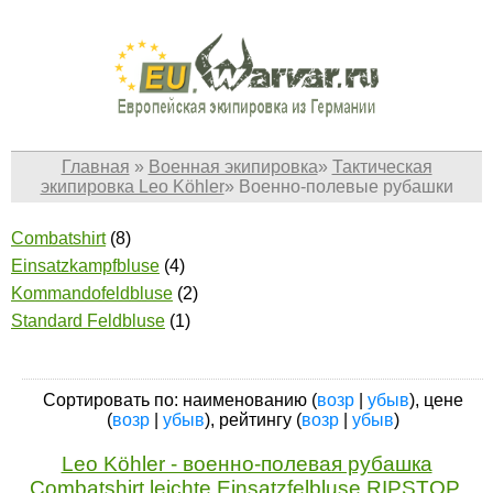
Главная
»
Военная экипировка
»
Тактическая
экипировка Leo Köhler
»
Военно-полевые рубашки
Combatshirt
(8)
Einsatzkampfbluse
(4)
Kommandofeldbluse
(2)
Standard Feldbluse
(1)
Сортировать по: наименованию (
возр
|
убыв
), цене
(
возр
|
убыв
), рейтингу (
возр
|
убыв
)
Leo Köhler - военно-полевая рубашка
Combatshirt leichte Einsatzfelbluse RIPSTOP,