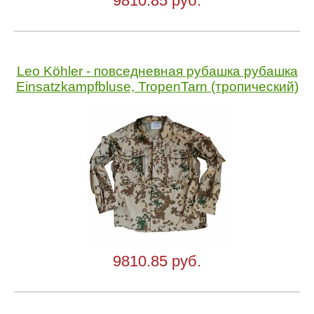
9810.85 руб.
Leo Köhler - повседневная рубашка рубашка
Einsatzkampfbluse, TropenTarn (тропический)
9810.85 руб.