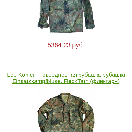
5364.23 руб.
Leo Köhler - повседневная рубашка рубашка
Einsatzkampfbluse, FleckTarn (флектарн)