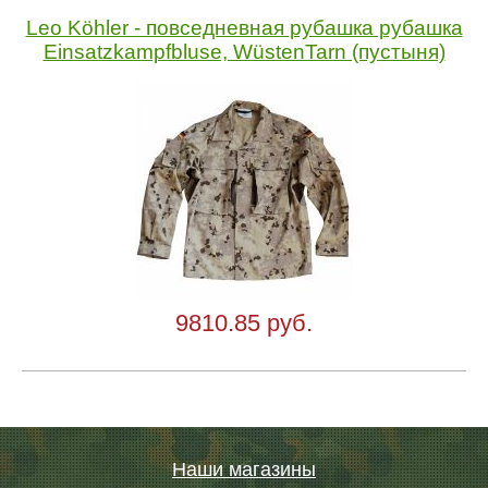
Leo Köhler - повседневная рубашка рубашка
Einsatzkampfbluse, WüstenTarn (пустыня)
9810.85 руб.
Наши магазины