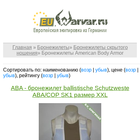
Главная
»
Бронежилеты
»
Бронежилеты скрытого
ношения
»
Бронежилеты American Body Armor
Сортировать по: наименованию (
возр
|
убыв
), цене (
возр
|
убыв
), рейтингу (
возр
|
убыв
)
ABA - бронежилет ballistische Schutzweste
ABA/COP SK1 размер XXL