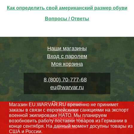
Как определить свой американский размер обуви
Вопросы / Ответы
Наши магазины
Вход с паролем
Моя корзина
8 (800) 70-777-68
eu@warvar.ru
Популярное
Магазин EU.WARVAR.RU временно не принимет
заказы в связи с европейскими санкциями на экспорт
Новинки
военной экипироваки НАТО. Мы планируем
Снижение цен
возобновить работу поставки товаров из Германии в
Отзывы
конце сентября. На данный момент досупны товары из
США и России.