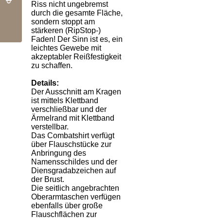
Riss nicht ungebremst
durch die gesamte Fläche,
sondern stoppt am
stärkeren (RipStop-)
Faden! Der Sinn ist es, ein
leichtes Gewebe mit
akzeptabler Reißfestigkeit
zu schaffen.
Details:
Der Ausschnitt am Kragen
ist mittels Klettband
verschließbar und der
Ärmelrand mit Klettband
verstellbar.
Das Combatshirt verfügt
über Flauschstücke zur
Anbringung des
Namensschildes und der
Diensgradabzeichen auf
der Brust.
Die seitlich angebrachten
Oberarmtaschen verfügen
ebenfalls über große
Flauschflächen zur