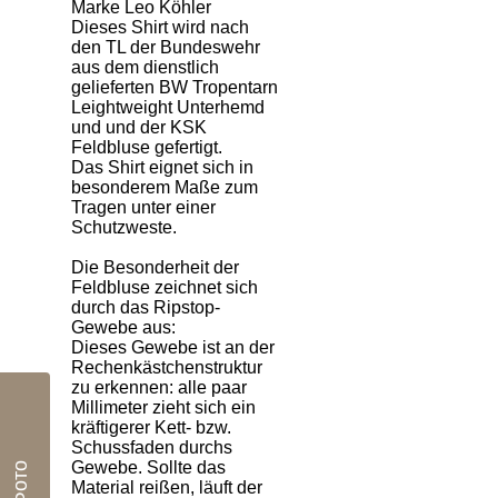
Marke Leo Köhler
Dieses Shirt wird nach
den TL der Bundeswehr
aus dem dienstlich
gelieferten BW Tropentarn
Leightweight Unterhemd
und und der KSK
Feldbluse gefertigt.
Das Shirt eignet sich in
besonderem Maße zum
Tragen unter einer
Schutzweste.
Die Besonderheit der
Feldbluse zeichnet sich
durch das Ripstop-
Gewebe aus:
Dieses Gewebe ist an der
Rechenkästchenstruktur
zu erkennen: alle paar
Millimeter zieht sich ein
kräftigerer Kett- bzw.
Schussfaden durchs
Gewebe. Sollte das
Фото
Material reißen, läuft der