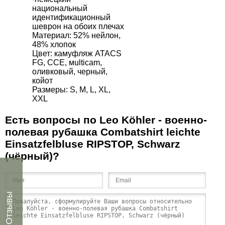
национальный
идентификационный
шеврон на обоих плечах
Материал: 52% нейлон,
48% хлопок
Цвет: камуфляж ATACS
FG, ССЕ, мulticam,
оливковый, черный,
койот
Размеры: S, M, L, XL,
XXL
Есть вопросы по Leo Köhler - военно-
полевая рубашка Combatshirt leichte
Einsatzfelbluse RIPSTOP, Schwarz
(чёрный)?
Отзывы