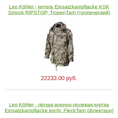
Leo Köhler - китель Einsatzkampfjacke KSK
Smock RIPSTOP, TropenTarn (тропический)
22233.00 руб.
Leo Köhler - лёгкая военно-полевая куртка
Einsatzkampfjacke leicht, FleckTarn (флектарн)