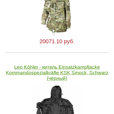
20071.10 руб.
Leo Köhler - китель Einsatzkampfjacke
Kommandospezialkräfte KSK Smock, Schwarz
(чёрный)