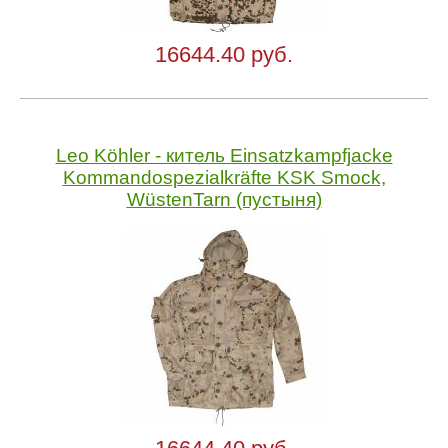
16644.40 руб.
Leo Köhler - китель Einsatzkampfjacke
Kommandospezialkräfte KSK Smock,
WüstenTarn (пустыня)