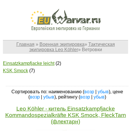
Главная
»
Военная экипировка
»
Тактическая
экипировка Leo Köhler
»
Ветровки
Einsatzkampfjacke leicht
(2)
KSK Smock
(7)
Сортировать по: наименованию (
возр
|
убыв
), цене
(
возр
|
убыв
), рейтингу (
возр
|
убыв
)
Leo Köhler - китель Einsatzkampfjacke
Kommandospezialkräfte KSK Smock, FleckTarn
(флектарн)