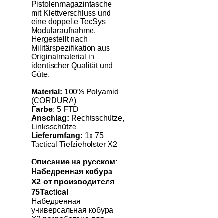
Pistolenmagazintasche
mit Klettverschluss und
eine doppelte TecSys
Modularaufnahme.
Hergestellt nach
Militärspezifikation aus
Originalmaterial in
identischer Qualität und
Güte.
Material:
100% Polyamid
(CORDURA)
Farbe:
5 FTD
Anschlag:
Rechtsschütze,
Linksschütze
Lieferumfang:
1x 75
Tactical Tiefzieholster X2
Описание на русском:
Набедренная кобура
X
2
от производителя
75
Tactical
Набедренная
универсальная кобура