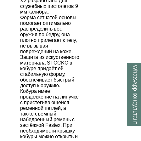
X
2 разработана для
служебных пистолетов 9
мм калибра.
Форма сетчатой основы
помогает оптимально
распределить вес
оружия по бедру, она
плотно прилегает к телу,
не вызывая
повреждений на коже.
Защита из искуственного
материала
STOCKO
в
WhatsApp
кобуре придаёт ей
стабильную форму,
обеспечивает быстрый
доступ к оружию.
Кобура имеет
консультант
продолжение на липучке
с пристёгивающейся
ременной петлёй, а
также съёмный
набедренный ремень с
застёжкой
Fastex
. При
необходимости крышку
кобуры можно открыть и