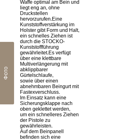
Waffe optimal am Bein und
liegt eng an, ohne
Druckstellen
hervorzurufen.Eine
Kunststoffverstärkung im
Holster gibt Form und Halt,
ein schnelles Ziehen ist
durch die STOCKO-
Kunststoffführung
gewährleitet.Es verfügt
über eine klettbare
Multiverlängerung mit
Фото
abklippbarer
Gürtelschlaufe,
sowie über einen
abnehmbaren Beingurt mit
Fastexverschluss.
Im Einsatz kann eine
Sicherungsklappe nach
oben geklettet werden,
um ein schnelleres Ziehen
der Pistole zu
gewährleisten.
Auf dem Beinpanell
befinden sich eine