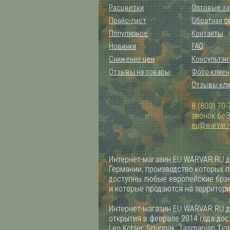
Расцветки
Оптовые за
Прайс-лист
Обратная с
Популярное
Контакты
Новинки
FAQ
Снижение цен
Консультан
Отзывы на товары
Фото клиен
Отзывы кл
8 (800) 70-
звонок бе
eu@warvar.
Интернет-магазин EU.WARVAR.RU д
Германии, производство которых 
доступны любые европейские брэн
и которые продаются на территор
Интернет-магазин EU.WARVAR.RU д
открытия в феврале 2014 года дост
Leo Kohler, Snugpak, Tasmanian Tiger