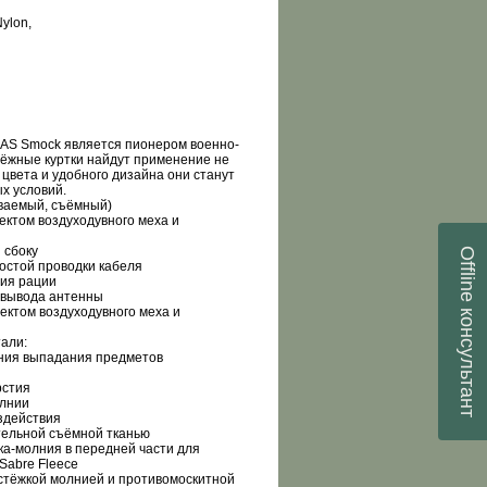
Nylon,
AS Smock является пионером военно-
ёжные куртки найдут применение не
 цвета и удобного дизайна они станут
х условий.
ваемый, съёмный)
ектом воздуходувного меха и
 сбоку
Offline
остой проводки кабеля
ния рации
я вывода антенны
консультант
ектом воздуходувного меха и
тали:
ения выпадания предметов
рстия
олнии
здействия
тельной съёмной тканью
ка-молния в передней части для
Sabre Fleece
астёжкой молнией и противомоскитной