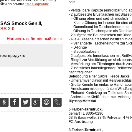
ра и тоже положить его в корзину.
sein.
ейти по ссылке
"Моя корзина"
.
- Verstellbare Kapuze (einrollbar und 
- 2 aufgesetzte Brusttaschen mit Blaseb
- Öffnung oben und seitlich möglich
- Kleine Öffnung im Inneren für eine 
SAS Smock Gen.II,
- Gummiband im Tascheninneren, um e
- Öffnung in Taschenpatte als Durchla
- 2 aufgesetzte Bauchtaschen mit Blase
Написать собственный отзыв
- Alle 4 Blasebalgtaschen besitzen fol
- Verlängerte Tascheneingriffe zur Si
- D-Ringe
- Siebablaufösen
этом продукте
- 2 aufgesetzte Innentaschen mit Reißv
- Riegel zur Verstärkung an stark beans
- Verstärkung am Ellenbogen durch zusä
- Zusätzlicher innenliegender Reißversc
nachträglichen
Befestigung einer Sabre Fleece Jacke
- Unterarmventilation mit Reißverschlu
- Große Knöpfe für einfache Handhabu
- Ärmelsaum mit eingenähtem Windfang
- Einhand-Kordelzug an Taille und Sa
- Abdeckbare Klettflächen zum Anbring
Ripstop Material
5 Farben-Tarndruck,
gemäß TL 8305-0290
63 % Baumwolle, 33 % Polyester, 4 % 
FC-Ausrüstung
3 Farben-Tarndruck,