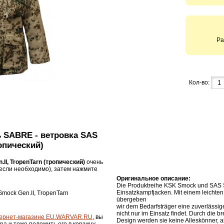
Ра
Кол-во:
ь SABRE - ветровка SAS
ропический)
II, TropenTarn (тропический)
очень
если необходимо), затем нажмите
Оригинальное описание:
Die Produktreihe KSK Smock und SAS 
Einsatzkampfjacken. Mit einem leichten 
mock Gen.II, TropenTarn
übergeben
wir dem Bedarfsträger eine zuverlässi
nicht nur im Einsatz findet. Durch die 
ернет-магазине EU.WARVAR.RU
, вы
Design werden sie keine Alleskönner, a