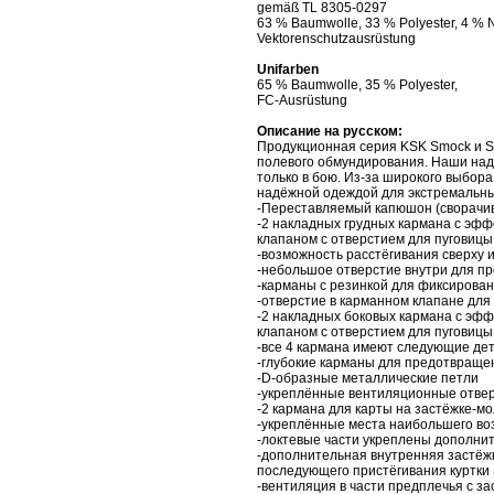
gemäß TL 8305-0297
63 % Baumwolle, 33 % Polyester, 4 % 
Vektorenschutzausrüstung
Unifarben
65 % Baumwolle, 35 % Polyester,
FC-Ausrüstung
Описание на русском:
Продукционная серия KSK Smock и S
полевого обмундирования. Наши над
только в бою. Из-за широкого выбора
надёжной одеждой для экстремальны
-Переставляемый капюшон (сворачи
-2 накладных грудных кармана с эфф
клапаном с отверстием для пуговицы
-возможность расстёгивания сверху и
-небольшое отверстие внутри для пр
-карманы с резинкой для фиксирова
-отверстие в карманном клапане дл
-2 накладных боковых кармана с эфф
клапаном с отверстием для пуговицы
-все 4 карманa имеют следующие де
-глубокие карманы для предотвращ
-D-образные металлические петли
-укреплённые вентиляционные отве
-2 кармана для карты на застёжке-м
-укреплённые места наибольшего во
-локтевые части укреплены дополни
-дополнительная внутренняя застёж
последующего пристёгивания куртки 
-вентиляция в части предплечья с з