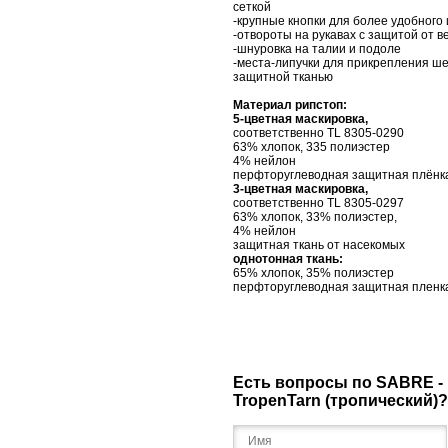
сеткой
-крупные кнопки для более удобного
-отвороты на рукавах с защитой от 
-шнуровка на талии и подоле
-места-липучки для прикрепления ш
защитной тканью
Материал рипстоп:
5-цветная маскировка,
соответственно TL 8305-0290
63% хлопок, 335 полиэстер
4% нейлон
перфторуглеводная защитная плёнка
3-цветная маскировка,
соответственно TL 8305-0297
63% хлопок, 33% полиэстер,
4% нейлон
защитная ткань от насекомых
однотонная ткань:
65% хлопок, 35% полиэстер
перфторуглеводная защитная пленк
Есть вопросы по SABRE - 
TropenTarn (тропический)