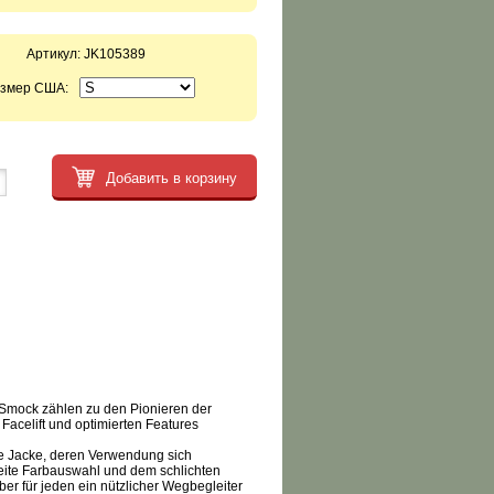
Артикул:
JK105389
змер США:
Добавить в корзину
Smock zählen zu den Pionieren der
Facelift und optimierten Features
ge Jacke, deren Verwendung sich
breite Farbauswahl und dem schlichten
ber für jeden ein nützlicher Wegbegleiter