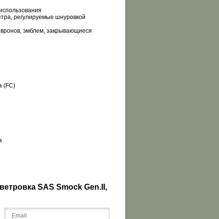
 использования
ветра, регулируемые шнуровкой
евронов, эмблем, закрывающиеся
 (FC)
а
ветровка SAS Smock Gen.II,
?