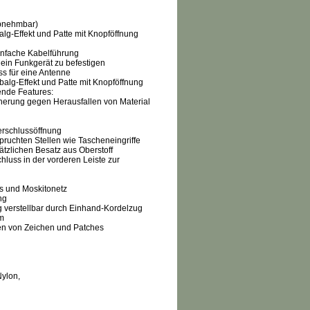
abnehmbar)
alg-Effekt und Patte mit Knopföffnung
einfache Kabelführung
in Funkgerät zu befestigen
ss für eine Antenne
balg-Effekt und Patte mit Knopföffnung
gende Features:
cherung gegen Herausfallen von Material
erschlussöffnung
pruchten Stellen wie Tascheneingriffe
tzlichen Besatz aus Oberstoff
hluss in der vorderen Leiste zur
ss und Moskitonetz
ng
 verstellbar durch Einhand-Kordelzug
um
en von Zeichen und Patches
Nylon,