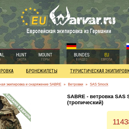
AL
HUNT
MOUNT
BUNDES
EU
А
ОХОТА
ГОРЫ
БУНДЕС
ЕВРОПА
ИРОВКА
БРОНЕЖИЛЕТЫ
ТУРИСТИЧЕСКАЯ ЭКИПИРОВ
ная экипировка и снаряжение SABRE
»
Ветровки
»
SAS Smock
SABRE - ветровка SAS S
(тропический)
1143