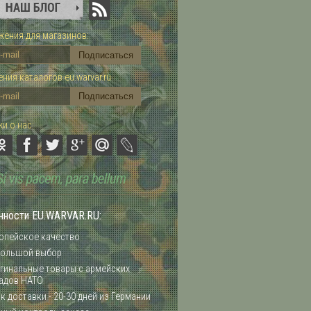
ения для магазинов:
ния каталогов eu.warvar.ru
и о нас:
нности EU.WARVAR.RU:
опейское качество
ольшой выбор
гинальные товары с армейских
адов НАТО
к доставки - 20-30 дней из Германии