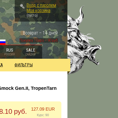
Вход с паролем
Моя корзина
(пусто)
Возврат – 14 дней
Покупка 1 Евро – 90 руб.
RUS
SALE
РОССИЯ
СКИДКИ
КА
ФИЛЬТРЫ
mock Gen.II, TropenTarn
127.09 EUR
8.10 руб.
Курс: 90