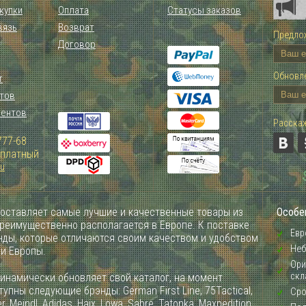
купки
Оплата
Статусы заказов
вязь
Возврат
Предлож
Договор
Обновле
т
тов
иентов
Расскаж
777-68
Зплатный
ru
оставляет самые лучшие и качественные товары из
Особе
преимущественно располагается в Европе. К поставке
Евр
ды, которые отличаются своим качеством и удобством
Неб
ии Европы.
Ори
скл
инамически обновляет свой каталог, на момент
упны следующие брэнды: German First Line, 75Tactical,
Сро
, Meindl, Adidas, Haix, Lowa, Sabre, Tatonka, Maxpedition,