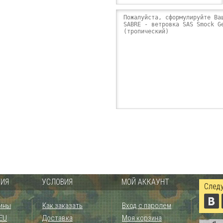
ИЯ
УСЛОВИЯ
МОЙ АККАУНТ
Следу
ины
Как заказать
Вход с паролем
 EU
Доставка
Моя корзина