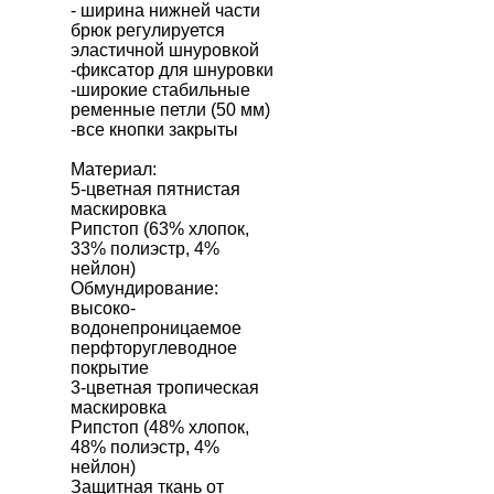
- ширина нижней части
брюк регулируется
эластичной шнуровкой
-фиксатор для шнуровки
-широкие стабильные
ременные петли (50 мм)
-все кнопки закрыты
Материал:
5-цветная пятнистая
маскировка
Рипстоп (63% хлопок,
33% полиэстр, 4%
нейлон)
Обмундирование:
высоко-
водонепроницаемое
перфторуглеводное
покрытие
3-цветная тропическая
маскировка
Рипстоп (48% хлопок,
48% полиэстр, 4%
нейлон)
Защитная ткань от