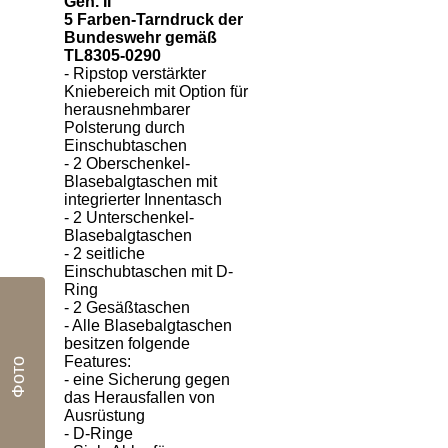
Gen. II
5 Farben-Tarndruck der
Bundeswehr gemäß
TL8305-0290
- Ripstop verstärkter
Kniebereich mit Option für
herausnehmbarer
Polsterung durch
Einschubtaschen
- 2 Oberschenkel-
Blasebalgtaschen mit
integrierter Innentasch
- 2 Unterschenkel-
Blasebalgtaschen
- 2 seitliche
Einschubtaschen mit D-
Ring
- 2 Gesäßtaschen
- Alle Blasebalgtaschen
besitzen folgende
Features:
Фото
- eine Sicherung gegen
das Herausfallen von
Ausrüstung
- D-Ringe