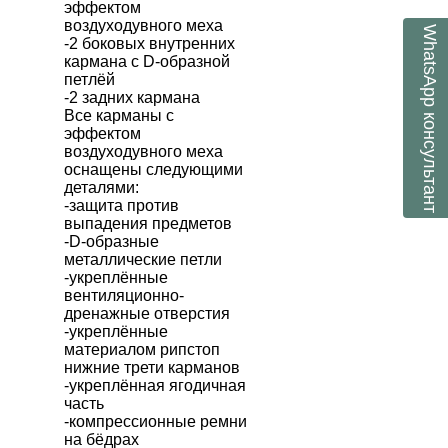
эффектом
воздуходувного меха
WhatsApp
-2 боковых внутренних
кармана с D-образной
петлёй
-2 задних кармана
консультант
Все карманы с
эффектом
воздуходувного меха
оснащены следующими
деталями:
-защита против
выпадения предметов
-D-образные
металлические петли
-укреплённые
вентиляционно-
дренажные отверстия
-укреплённые
материалом рипстоп
нижние трети карманов
-укреплённая ягодичная
часть
-компрессионные ремни
на бёдрах