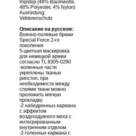
Ripstop (48% Baumwolle,
48% Polyester, 4% Nylon)
Ausrüstung:
Vektorenschutz
Описание на русском:
Военно-полевые брюки
Special Force 2-го
поколения
5-цветная маскировка
для немецкой армии
согласно TL 8305-0290
-коленные части
укреплены тканью
рипстоп, при
необходимости между
слоями ткани можно
проложить мягкую
прокладку
-2 набедренных кармана
с эффектом
воздуходувного меха с
интегрированным
внутренним отделом
-2 голенных кармана с