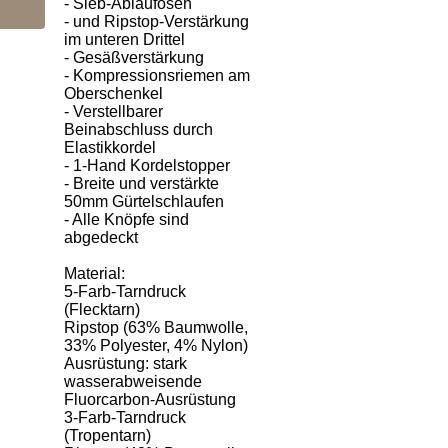
- Sieb-Ablaufösen
- und Ripstop-Verstärkung
im unteren Drittel
- Gesäßverstärkung
- Kompressionsriemen am
Oberschenkel
- Verstellbarer
Beinabschluss durch
Elastikkordel
- 1-Hand Kordelstopper
- Breite und verstärkte
50mm Gürtelschlaufen
- Alle Knöpfe sind
abgedeckt
Material:
5-Farb-Tarndruck
(Flecktarn)
Ripstop (63% Baumwolle,
33% Polyester, 4% Nylon)
Ausrüstung: stark
wasserabweisende
Fluorcarbon-Ausrüstung
3-Farb-Tarndruck
(Tropentarn)