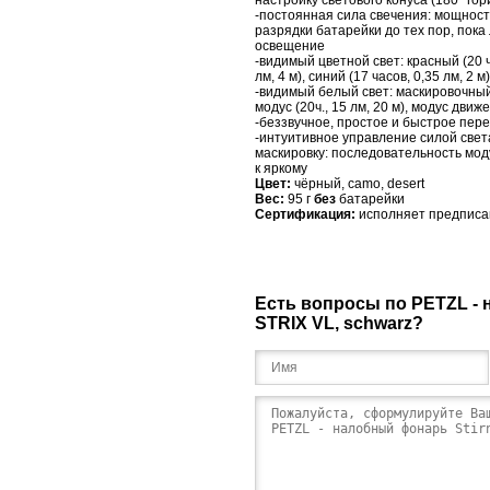
настройку светового конуса
(
180° гор
-постоянная сила свечения: мощност
разрядки батарейки до тех пор, пок
освещение
-видимый цветной свет: красный (20 ча
лм, 4 м), синий (17 часов, 0,35 лм, 2 м
-видимый белый свет: маскировочный
модус (20ч., 15 лм, 20 м), модус движе
-беззвучное, простое и быстрое пере
-интуитивное управление силой све
маскировку: последовательность мод
к яркому
Цвет:
чёрный,
camo
,
desert
Вес:
95 г
без
батарейки
Сертификация:
исполняет предпис
Есть вопросы по PETZL - 
STRIX VL, schwarz?