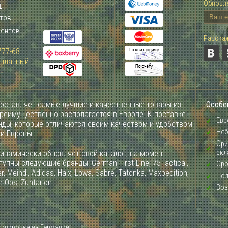
Обновле
т
тов
иентов
Расскаж
777-68
Зплатный
ru
оставляет самые лучшие и качественные товары из
Особе
преимущественно располагается в Европе. К поставке
Евр
ды, которые отличаются своим качеством и удобством
Неб
ии Европы.
Ори
скл
инамически обновляет свой каталог, на момент
упны следующие брэнды: German First Line, 75Tactical,
Сро
, Meindl, Adidas, Haix, Lowa, Sabre, Tatonka, Maxpedition,
Пол
e Ops, Zuntarion.
Воз
кипировка из Германии.