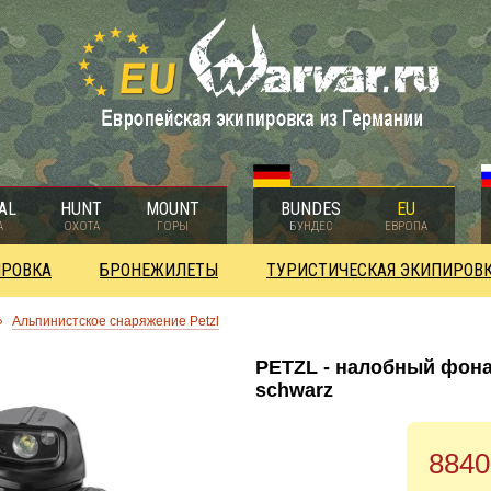
AL
HUNT
MOUNT
BUNDES
EU
А
ОХОТА
ГОРЫ
БУНДЕС
ЕВРОПА
ИРОВКА
БРОНЕЖИЛЕТЫ
ТУРИСТИЧЕСКАЯ ЭКИПИРОВ
»
Альпинистское снаряжение Petzl
PETZL - налобный фонар
schwarz
8840