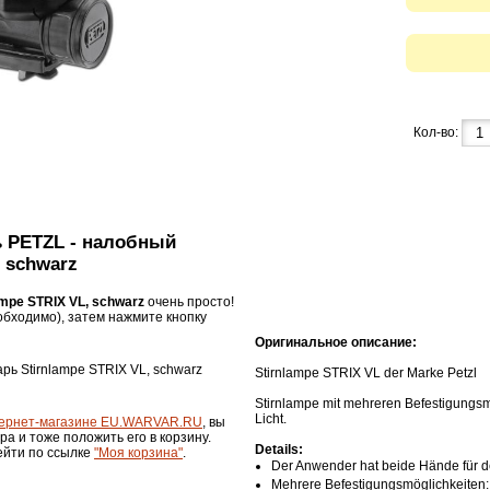
Кол-во:
ь PETZL - налобный
 schwarz
mpe STRIX VL, schwarz
очень просто!
бходимо), затем нажмите кнопку
Оригинальное описание:
рь Stirnlampe STRIX VL, schwarz
Stirnlampe STRIX VL der Marke Petzl
Stirnlampe mit mehreren Befestigungs
Licht.
ернет-магазине EU.WARVAR.RU
, вы
ра и тоже положить его в корзину.
Details:
ейти по ссылке
"Моя корзина"
.
Der Anwender hat beide Hände für de
Mehrere Befestigungsmöglichkeiten: