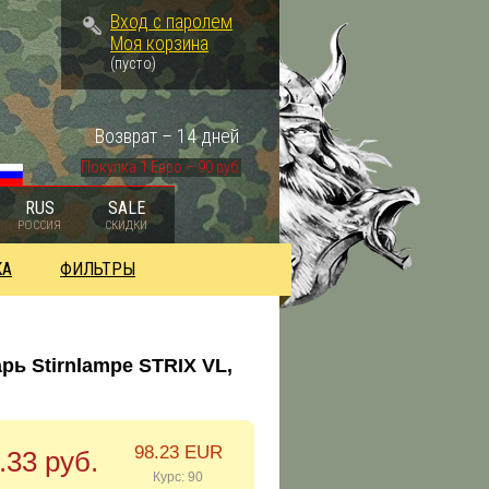
Вход с паролем
Моя корзина
(пусто)
Возврат – 14 дней
Покупка 1 Евро – 90 руб.
RUS
SALE
РОССИЯ
СКИДКИ
КА
ФИЛЬТРЫ
ь Stirnlampe STRIX VL,
98.23 EUR
.33 руб.
Курс: 90