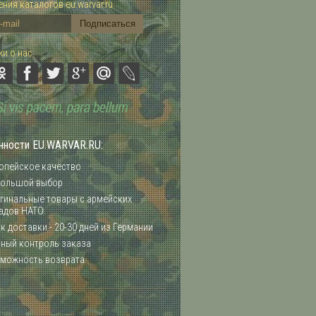
ния каталогов eu.warvar.ru
и о нас:
нности EU.WARVAR.RU:
опейское качество
ольшой выбор
гинальные товары с армейских
адов НАТО
к доставки - 20-30 дней из Германии
ный контроль заказа
можность возврата