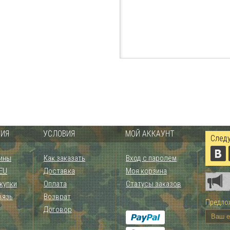
ИЯ
УСЛОВИЯ
МОЙ АККАУНТ
Следу
ины
Как заказать
Вход с паролем
 EU
Доставка
Моя корзина
купки
Оплата
Статусы заказов
вязь
Возврат
Предлож
Договор