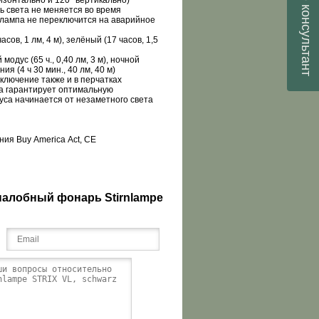
изонтально и 120° вертикально)
консультант
ь света не меняется во время
а лампа не переключится на аварийное
сов, 1 лм, 4 м), зелёный (17 часов, 1,5
)
 модус (65
ч., 0,40 лм, 3
м), ночной
ния (4 ч
30 мин., 40
лм, 40
м)
ключение также и в перчатках
та гарантирует оптимальную
уса начинается от незаметного света
ания
Buy
America
Act
,
CE
налобный фонарь Stirnlampe