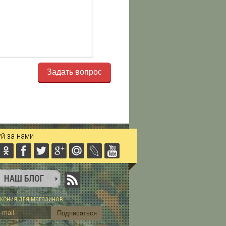
Задать вопрос
й за нами
ения для магазинов: