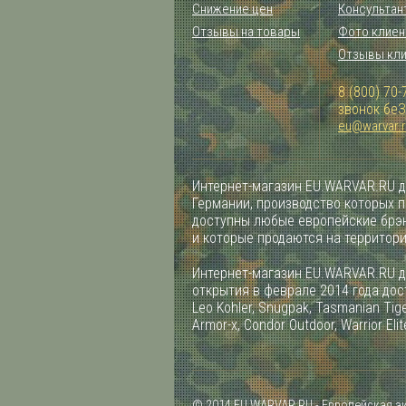
Снижение цен
Консультан
Отзывы на товары
Фото клиен
Отзывы кл
8 (800) 70-
звонок бе
eu@warvar.
Интернет-магазин EU.WARVAR.RU д
Германии, производство которых 
доступны любые европейские брэн
и которые продаются на территор
Интернет-магазин EU.WARVAR.RU д
открытия в феврале 2014 года дост
Leo Kohler, Snugpak, Tasmanian Tiger
Armor-x, Condor Outdoor, Warrior Elit
© 2014 EU.WARVAR.RU - Европейская э