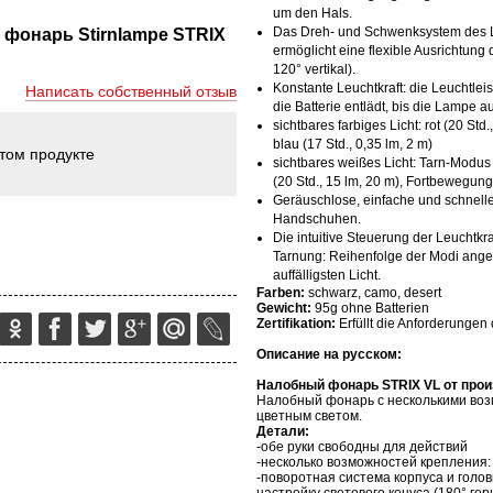
um den Hals.
Das Dreh- und Schwenksystem des
фонарь Stirnlampe STRIX
ermöglicht eine flexible Ausrichtung
120° vertikal).
Konstante Leuchtkraft: die Leuchtlei
Написать собственный отзыв
die Batterie entlädt, bis die Lampe 
sichtbares farbiges Licht: rot (20 Std.,
blau (17 Std., 0,35 lm, 2 m)
этом продукте
sichtbares weißes Licht: Tarn-Modus 
(20 Std., 15 lm, 20 m), Fortbewegun
Geräuschlose, einfache und schnelle
Handschuhen.
Die intuitive Steuerung der Leuchtkra
Tarnung: Reihenfolge der Modi ange
auffälligsten Licht.
Farben:
schwarz, camo, desert
Gewicht:
95g ohne Batterien
Zertifikation:
Erfüllt die Anforderungen
Описание на русском:
Налобный фонарь
STRIX
VL
от про
Налобный фонарь с несколькими воз
цветным светом.
Детали:
-обе руки свободны для действий
-несколько возможностей крепления: 
-поворотная система корпуса и голо