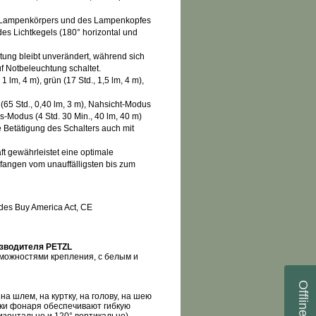
 Lampenkörpers und des Lampenkopfes
 des Lichtkegels (180° horizontal und
stung bleibt unverändert, während sich
auf Notbeleuchtung schaltet.
 1 lm, 4 m), grün (17 Std., 1,5 lm, 4 m),
(65 Std., 0,40 lm, 3 m), Nahsicht-Modus
gs-Modus (4 Std. 30 Min., 40 lm, 40 m)
 Betätigung des Schalters auch mit
ft gewährleistet eine optimale
fangen vom unauffälligsten bis zum
 des Buy America Act, CE
изводителя
PETZL
можностями крепления, с белым и
Offline
на шлем, на куртку, на голову, на шею
вки фонаря обеспечивают гибкую