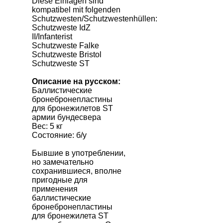
Diese Einlagen sind
kompatibel mit folgenden
Schutzwesten/Schutzwestenhüllen:
Schutzweste IdZ
II/Infanterist
Schutzweste Falke
Schutzweste Bristol
Schutzweste ST
Описание на русском:
Баллистические
бронебронепластины
для бронежилетов ST
армии бундесвера
Вес: 5 кг
Состояние: б/у
Бывшие в употреблении,
но замечательно
сохранившиеся, вполне
пригодные для
применения
баллистические
бронебронепластины
для бронежилета ST