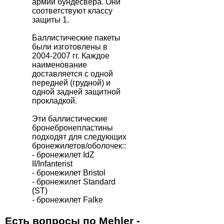
армии бундесвера. Они
соответствуют классу
защиты 1.
Баллистические пакеты
были изготовлены в
2004-2007 гг. Каждое
наименование
доставляется с одной
передней (грудной) и
одной задней защитной
прокладкой.
Эти баллистические
бронебронепластины
подходят для следующих
бронежилетов/оболочек::
- бронежилет IdZ
II/Infanterist
- бронежилет Bristol
- бронежилет Standard
(ST)
- бронежилет Falke
Есть вопросы по Mehler -