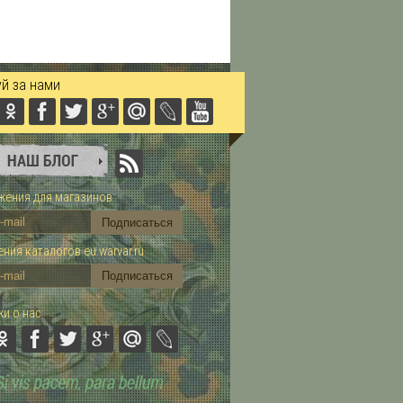
й за нами
ения для магазинов:
ния каталогов eu.warvar.ru
и о нас: