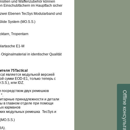
tensilien und Waffenzubehör können
en Einschubfächern im Hauptfach sicher
h zwei Ebenen TecSys Modularband und
Slide System (MO.S.S.)
ecktarn, Tropentarn
ulartasche E1-M
 Originalmaterial in identischer Qualität
ителя 75
Tactical
ical
является модульной версией
ой сумки
EOD
-
E
1, только теперь с
O
.
S
.
S
.), или
IDZ
.
и посредством двух ремешков
Offline
°.
нитарные принадлежности и детали
ны в главном отделе при помощи
консультант
ных карманов
оских модульных ремешка
TecSys
и
(
MO
.
S
.
S
.)
RA
).