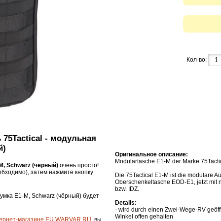
Кол-во:
 75Tactical - модульная
й)
Оригинальное описание:
Modulartasche E1-M der Marke 75Tacti
М, Schwarz (чёрный)
очень просто!
бходимо), затем нажмите кнопку
Die 75Tactical E1-M ist die modulare 
Oberschenkeltasche EOD-E1, jetzt mit 
bzw. IDZ.
 сумка Е1-М, Schwarz (чёрный) будет
Details:
- wird durch einen Zwei-Wege-RV geöff
Winkel offen gehalten
ернет-магазине EU.WARVAR.RU
, вы