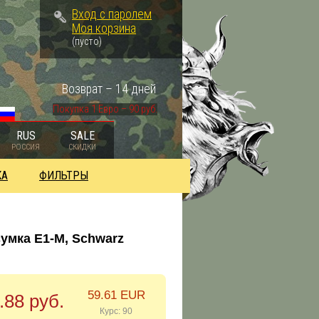
Вход с паролем
Моя корзина
(пусто)
Возврат – 14 дней
Покупка 1 Евро – 90 руб.
RUS
SALE
РОССИЯ
СКИДКИ
КА
ФИЛЬТРЫ
сумка Е1-М, Schwarz
59.61 EUR
.88 руб.
Курс: 90