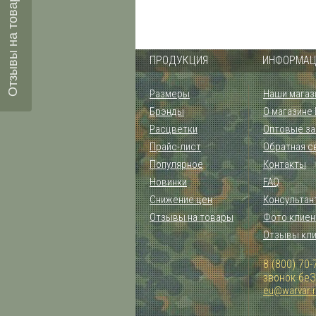
Отзывы на товары
ПРОДУКЦИЯ
ИНФОРМАЦ
Размеры
Наши магаз
Брэнды
О магазине
Расцветки
Оптовые за
Прайс-лист
Обратная с
Популярное
Контакты
Новинки
FAQ
Снижение цен
Консультан
Отзывы на товары
Фото клиен
Отзывы кл
8 (800) 70-
звонок бе
eu@warvar.