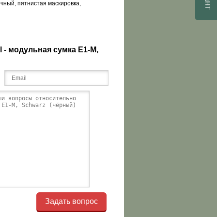
очный, пятнистая маскировка,
l - модульная сумка Е1-М,
Задать вопрос