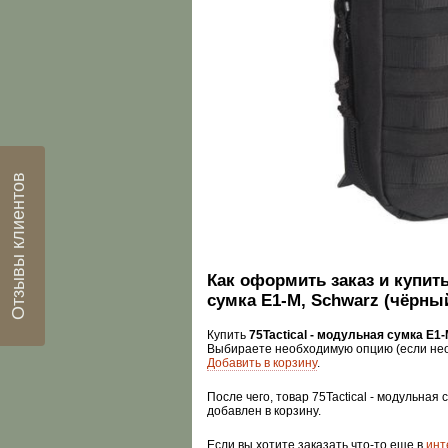
Отзывы клиентов
Как оформить заказ и купить
сумка Е1-М, Schwarz (чёрны
Купить
75Tactical - модульная сумка Е1-
Выбираете необходимую опцию (если нео
Добавить в корзину
.
После чего, товар 75Tactical - модульная
добавлен в корзину.
Если вы хотите заказать что-то еще в
инт