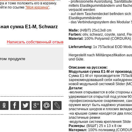
- professionelle Ausrüstung, Sanitätsu
ра и тоже положить его в корзину.
mittels Elastikgummibändern und flach
ейти по ссылке
"Моя корзина"
.
verpackt werden
- auf dem Taschendeckel befinden sic
Elastikgummibänder
- das Verbindungssystem des Modular 
ьная сумка Е1-М, Schwarz
Maße:
(H/B/T) 25x13x8 cm
Farben:
oliv, schwarz, coyote, sand, Fl
Material:
100% Polyamid (CORDURA)
Написать собственный отзыв
Lieferumfang:
1x 75Tactical EOD Mod
Hergestellt nach Militärspezifikation aus
этом продукте
und Güte.
Описание на русском:
Модульная сумка Е1-М от производ
Сумка Е1-М от производителя 75
Tact
зарекомендовавшей себя набедренн
новой модульной системой
Slider
(
M
Детали:
-молния открывается в обе стороны 
удерживается открытой под углом 90
-профессиональное снаряжение, са
оружия могут быть надёжно упакова
эластичных шнуров и плоских вклад
-на крышке сумки находятся два пл
эластичные ремни
-модульная система крепления
Slide
Размеры
: (В/Ш/Г) 25 х 13 х 8 см
Материал:
100% полиамид (С
ORDU