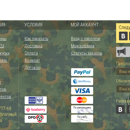
ИЯ
УСЛОВИЯ
МОЙ АККАУНТ
Следу
ины
Как заказать
Вход с паролем
 EU
Доставка
Моя корзина
купки
Оплата
Статусы заказов
вязь
Возврат
Предлож
Договор
Обновле
т
тов
иентов
Расскаж
777-68
Зплатный
ru