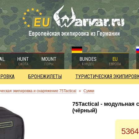
AL
HUNT
MOUNT
BUNDES
EU
А
ОХОТА
ГОРЫ
БУНДЕС
ЕВРОПА
ИРОВКА
БРОНЕЖИЛЕТЫ
ТУРИСТИЧЕСКАЯ ЭКИПИРОВ
ческая экипировка и снаряжение 75Tactical
»
Сумки
75Tactical - модульная 
(чёрный)
5364