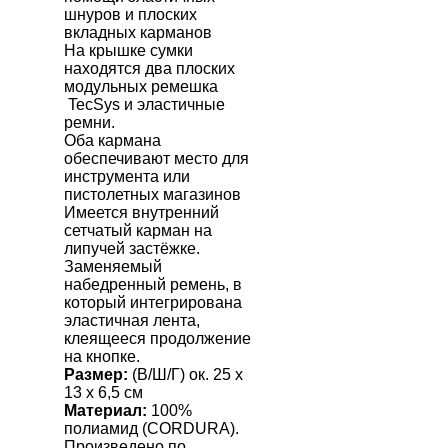
шнуров и плоских
вкладных карманов
На крышке сумки
находятся два плоских
модульных ремешка
TecSys
и эластичные
ремни.
Оба кармана
обеспечивают место для
инструмента или
пистолетных магазинов
Имеется внутренний
сетчатый карман на
липучей застёжке.
Заменяемый
набедренный ремень, в
который интегрирована
эластичная лента,
клеящееся продолжение
на кнопке.
Размер:
(В/Ш/Г) ок. 25 х
13 х 6,5 см
Материал:
100%
полиамид (С
ORDURA
).
Произведено по