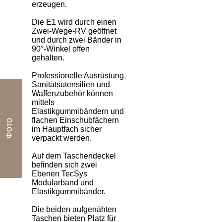
erzeugen.
Die E1 wird durch einen
Zwei-Wege-RV geöffnet
und durch zwei Bänder in
90°-Winkel offen
gehalten.
Professionelle Ausrüstung,
Sanitätsutensilien und
Waffenzubehör können
mittels
Elastikgummibändern und
flachen Einschubfächern
Фото
im Hauptfach sicher
verpackt werden.
Auf dem Taschendeckel
befinden sich zwei
Ebenen TecSys
Modularband und
Elastikgummibänder.
Die beiden aufgenähten
Taschen bieten Platz für