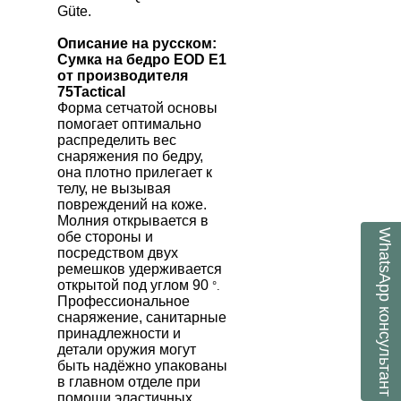
Güte.
Описание на русском:
Сумка на бедро
EOD
E
1
от производителя
75
Tactical
Форма сетчатой основы
помогает оптимально
распределить вес
снаряжения по бедру,
она плотно прилегает к
телу, не вызывая
повреждений на коже.
Молния открывается в
WhatsApp
обе стороны и
посредством двух
ремешков удерживается
открытой под углом 90
°.
Профессиональное
консультант
снаряжение, санитарные
принадлежности и
детали оружия могут
быть надёжно упакованы
в главном отделе при
помощи эластичных