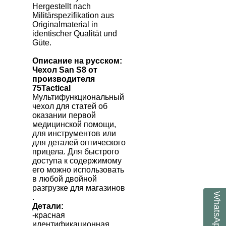
Hergestellt nach
Militärspezifikation aus
Originalmaterial in
identischer Qualität und
Güte.
Описание на русском:
Чехол
San S8
от
производителя
75Tactical
Мультифункциональный
чехол для статей об
оказании первой
медицинской помощи,
для инструментов или
для деталей оптического
прицела. Для быстрого
доступа к содержимому
его можно использовать
в любой двойной
разгрузке для магазинов
WhatsApp
.
Детали:
-красная
идентификационная