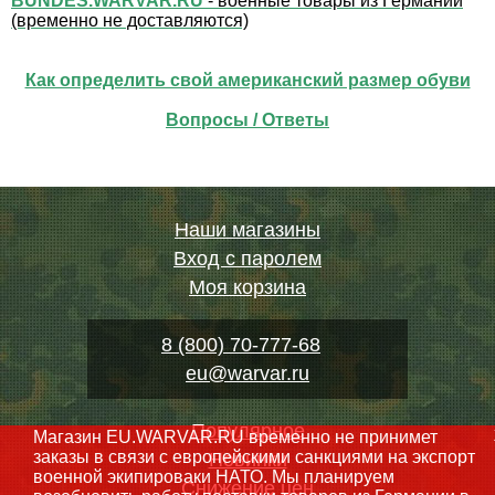
BUNDES.WARVAR.RU
- военные товары из Германии
(временно не доставляются)
Как определить свой американский размер обуви
Вопросы / Ответы
Наши магазины
Вход с паролем
Моя корзина
8 (800) 70-777-68
eu@warvar.ru
Популярное
Магазин EU.WARVAR.RU временно не принимет
заказы в связи с европейскими санкциями на экспорт
Новинки
военной экипироваки НАТО. Мы планируем
Снижение цен