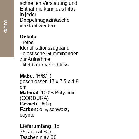
schnellen Verstauung und
Entnahme kann das Inlay
in jeder
Doppelmagazintasche
Фото
verstaut werden.
Details:
- rotes
Identifikationszugband
- elastische Gummibänder
zur Aufnahme
- klettbarer Verschluss
Maße:
(H/B/T)
geschlossen 17 x 7,5 x 4-8
cm
Material:
100% Polyamid
(CORDURA)
Gewicht:
60 g
Farben:
oliv, schwarz,
coyote
Lieferumfang:
1x
75Tactical San-
Tascheninlay S8