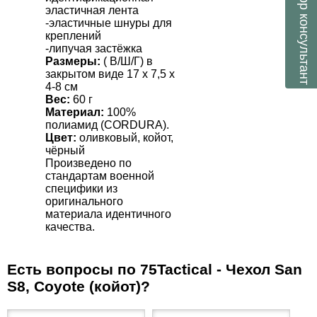
эластичная лента
консультант
-эластичные шнуры для
креплений
-липучая застёжка
Размеры:
( В/Ш/Г) в
закрытом виде 17 х 7,5 х
4-8 см
Вес:
60 г
Материал:
100%
полиамид (С
ORDURA
).
Цвет:
оливковый,
койот,
чёрный
Произведено по
стандартам военной
специфики из
оригинального
материала идентичного
качества.
Есть вопросы по 75Tactical - Чехол San
S8, Coyote (койот)?