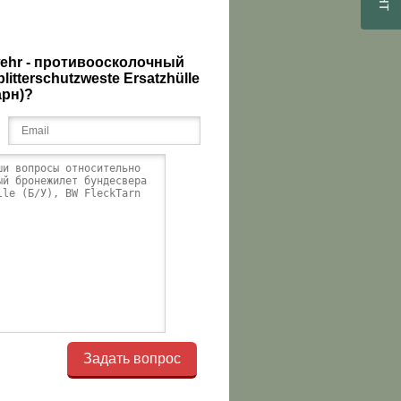
ehr - противоосколочный
itterschutzweste Ersatzhülle
арн)?
Задать вопрос