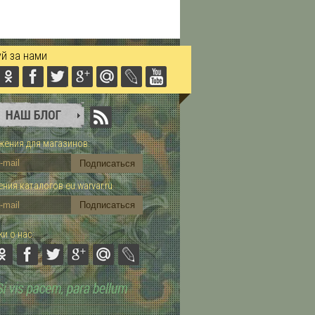
й за нами
ения для магазинов:
ния каталогов eu.warvar.ru
и о нас: