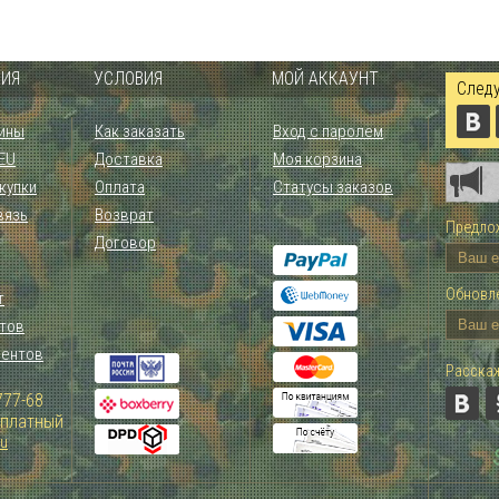
ИЯ
УСЛОВИЯ
МОЙ АККАУНТ
Следу
ины
Как заказать
Вход с паролем
 EU
Доставка
Моя корзина
купки
Оплата
Статусы заказов
вязь
Возврат
Предлож
Договор
Обновле
т
тов
иентов
Расскаж
777-68
Зплатный
ru