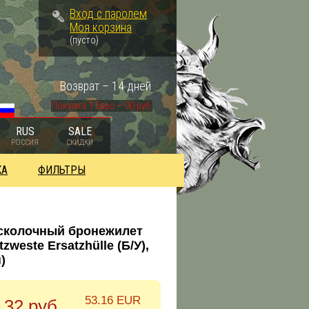
Вход с паролем
Моя корзина
(пусто)
Возврат – 14 дней
Покупка 1 Евро – 90 руб.
RUS
SALE
РОССИЯ
СКИДКИ
КА
ФИЛЬТРЫ
осколочный бронежилет
zweste Ersatzhülle (Б/У),
)
53.16 EUR
.32 руб.