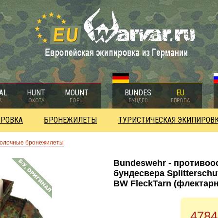
AL
HUNT
MOUNT
BUNDES
EU
А
ОХОТА
ГОРЫ
БУНДЕС
ЕВРОПА
ИРОВКА
БРОНЕЖИЛЕТЫ
ТУРИСТИЧЕСКАЯ ЭКИПИРОВ
колочные бронежилеты
Bundeswehr - противо
бундесвера Splitterschut
BW FleckTarn (флектарн
4784