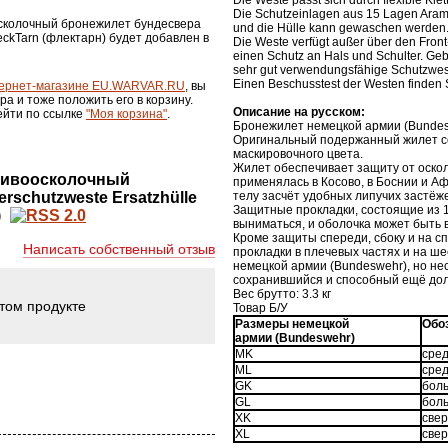
Die Weste passt sich durch flexible Kl
Die Schutzeinlagen aus 15 Lagen Ar
осколочный бронежилет бундесвера
und die Hülle kann gewaschen werden
FleckTarn (флектарн) будет добавлен в
Die Weste verfügt außer über den Fron
einen Schutz an Hals und Schulter. Geb
sehr gut verwendungsfähige Schutzwes
Einen Beschusstest der Westen finden S
ернет-магазине EU.WARVAR.RU
, вы
ра и тоже положить его в корзину.
Описание на русском:
ейти по ссылке
"Моя корзина"
.
Бронежилет немецкой армии (Bundes
Оригинальный подержанный жилет со
маскировочного цвета.
Жилет обеспечивает защиту от оско
отивоосколочный
применялась в Косово, в Боснии и А
rschutzweste Ersatzhülle
телу засчёт удобных липучих застёже
Защитные прокладки, состоящие из 1
)
выниматься, и оболочка может быть 
Кроме защиты спереди, сбоку и на с
Написать собственный отзыв
прокладки в плечевых частях и на ш
немецкой армии (Bundeswehr), но не
сохранившийся и способный ещё дол
Вес брутто: 3.3 кг
этом продукте
Товар Б/У
Размеры немецкой
Обо
армии (
Bundeswehr
)
MK
сред
ML
сред
GK
боль
GL
бол
XK
свер
XL
све