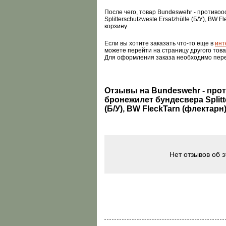
После чего, товар Bundeswehr - противо
Splitterschutzweste Ersatzhülle (Б/У), BW 
корзину.
Если вы хотите заказать что-то еще в
инт
можете перейти на страницу другого това
Для оформления заказа необходимо пер
Отзывы на Bundeswehr - пр
бронежилет бундесвера Splitte
(Б/У), BW FleckTarn (флектарн
Нет отзывов об 