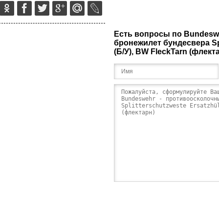
Есть вопросы по Bundesw
бронежилет бундесвера Spl
(Б/У), BW FleckTarn (флект