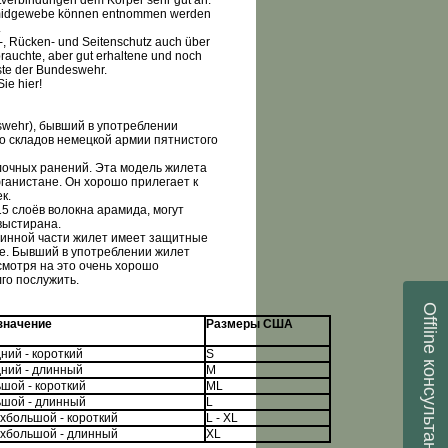
ettverbindungen dem Körper sehr gut an.
amidgewebe können entnommen werden
.
t-, Rücken- und Seitenschutz auch über
rauchte, aber gut erhaltene und noch
te der Bundeswehr.
ie hier!
wehr), бывший в употреблении
 складов немецкой армии пятнистого
лочных ранений. Эта модель жилета
фганистане. Он хорошо прилегает к
к.
5 слоёв волокна арамида, могут
выстирана.
пинной части жилет имеет защитные
ее. Бывший в употреблении жилет
смотря на это очень хорошо
го послужить.
Offline
значение
Размеры США
ний - короткий
S
консультант
ний - длинный
М
шой - короткий
ML
ьшой - длинный
L
хбольшой - короткий
L
-
XL
рхбольшой - длинный
XL