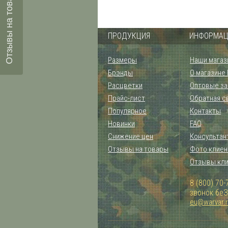
Отзывы на товары
ПРОДУКЦИЯ
ИНФОРМАЦ
Размеры
Наши магаз
Брэнды
О магазине
Расцветки
Оптовые за
Прайс-лист
Обратная с
Популярное
Контакты
Новинки
FAQ
Снижение цен
Консультан
Отзывы на товары
Фото клиен
Отзывы кл
8 (800) 70-
звонок бе
eu@warvar.