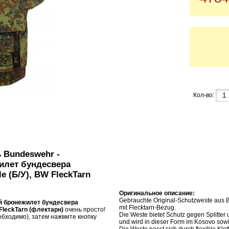
Кол-во:
ь Bundeswehr -
илет бундесвера
le (Б/У), BW FleckTarn
Оригинальное описание:
Gebrauchte Original-Schutzweste aus
й бронежилет бундесвера
mit Flecktarn-Bezug.
W FleckTarn (флектарн)
очень просто!
Die Weste bietet Schutz gegen Splitter
бходимо), затем нажмите кнопку
und wird in dieser Form im Kosovo sowi