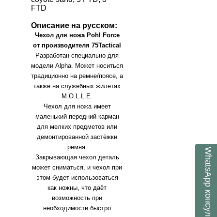
FTD
Описание на русском:
Чехол для ножа
Pohl
Force
от производителя
75
Tactical
Разработан специально для
модели
Alpha
. Может носиться
традиционно на ремне/поясе, а
также на служебных жилетах
M
.
O
.
L
.
L
.
E
.
Чехол для ножа имеет
маленький передний карман
для мелких предметов или
демонтированной застёжки
ремня.
WhatsApp
Закрывающая чехол деталь
может сниматься, и чехол при
этом будет использоваться
как ножны, что даёт
консультант
возможность при
необходимости быстро