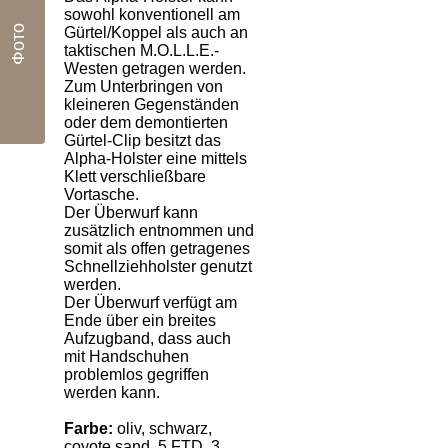
sowohl konventionell am
Фото
Gürtel/Koppel als auch an
taktischen M.O.L.L.E.-
Westen getragen werden.
Zum Unterbringen von
kleineren Gegenständen
oder dem demontierten
Gürtel-Clip besitzt das
Alpha-Holster eine mittels
Klett verschließbare
Vortasche.
Der Überwurf kann
zusätzlich entnommen und
somit als offen getragenes
Schnellziehholster genutzt
werden.
Der Überwurf verfügt am
Ende über ein breites
Aufzugband, dass auch
mit Handschuhen
problemlos gegriffen
werden kann.
Farbe:
oliv, schwarz,
coyote sand, 5 FTD, 3