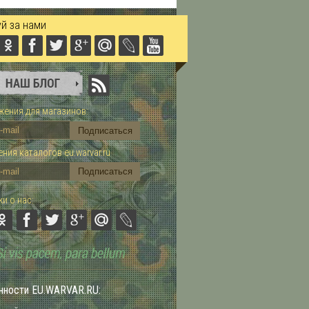
й за нами
ения для магазинов:
ния каталогов eu.warvar.ru
и о нас:
нности EU.WARVAR.RU: