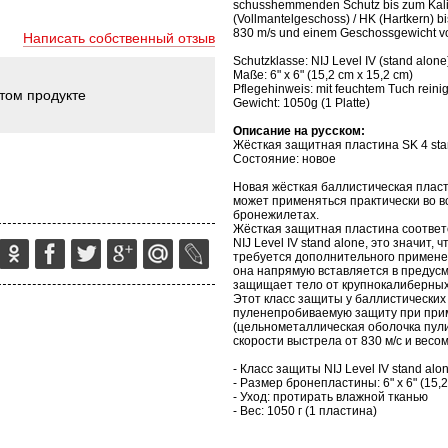
schusshemmenden Schutz bis zum Kali
(Vollmantelgeschoss) / HK (Hartkern) b
830 m/s und einem Geschossgewicht von
Написать собственный отзыв
Schutzklasse: NIJ Level IV (stand alone
Maße: 6" x 6" (15,2 cm x
15,2 cm
)
Pflegehinweis: mit feuchtem Tuch reini
этом продукте
Gewicht: 1050g (1 Platte)
Описание на русском:
Жёсткая защитная пластина SK 4 stand
Состояние: новое
Новая жёсткая баллистическая плас
может применяться практически во в
бронежилетах.
Жёсткая защитная пластина соответ
NIJ Level IV stand alone, это значит
требуется дополнительного применен
она напрямую вставляется в предус
защищает тело от крупнокалиберных
Этот класс защиты у баллистически
пуленепробиваемую защиту при при
(цельнометаллическая оболочка пули)
скорости выстрела от 830 м/с и весом 
- Класс защиты NIJ Level IV stand alo
- Размер бронепластины: 6" x 6" (15,
- Уход: протирать влажной тканью
- Вес: 1050 г (1 пластина)