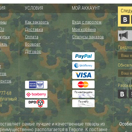
ИЯ
УСЛОВИЯ
МОЙ АККАУНТ
Следу
ины
Как заказать
Вход с паролем
 EU
Доставка
Моя корзина
купки
Оплата
Статусы заказов
вязь
Возврат
Предлож
Договор
Обновле
т
тов
иентов
Расскаж
777-68
Зплатный
ru
оставляет самые лучшие и качественные товары из
Особе
преимущественно располагается в Европе. К поставке