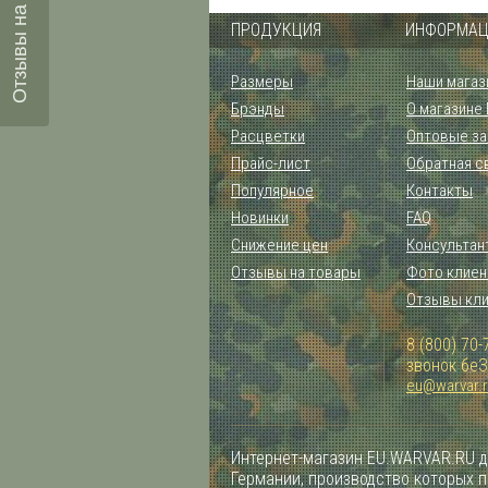
Отзывы на товары
ПРОДУКЦИЯ
ИНФОРМАЦ
Размеры
Наши магаз
Брэнды
О магазине
Расцветки
Оптовые за
Прайс-лист
Обратная с
Популярное
Контакты
Новинки
FAQ
Снижение цен
Консультан
Отзывы на товары
Фото клиен
Отзывы кл
8 (800) 70-
звонок бе
eu@warvar.
Интернет-магазин EU.WARVAR.RU д
Германии, производство которых 