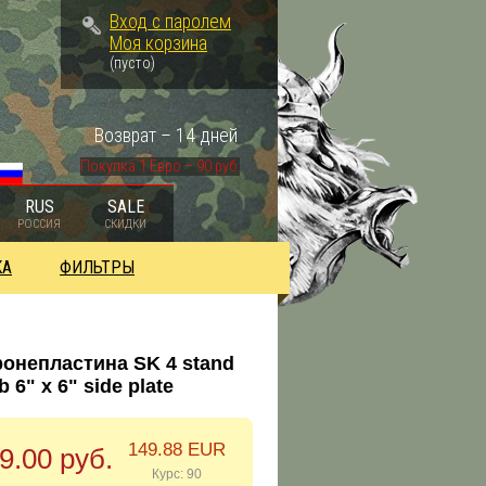
Вход с паролем
Моя корзина
(пусто)
Возврат – 14 дней
Покупка 1 Евро – 90 руб.
RUS
SALE
РОССИЯ
СКИДКИ
КА
ФИЛЬТРЫ
ронепластина SK 4 stand
 6" x 6" side plate
149.88 EUR
9.00 руб.
Курс: 90