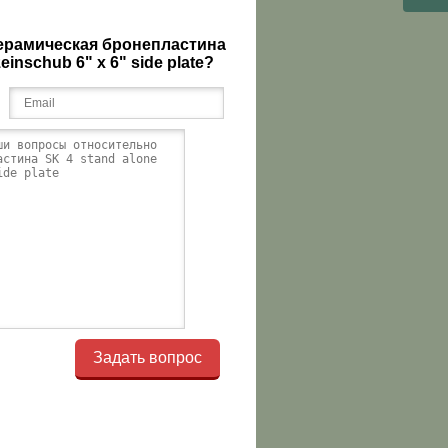
керамическая бронепластина
einschub 6" x 6" side plate?
Задать вопрос