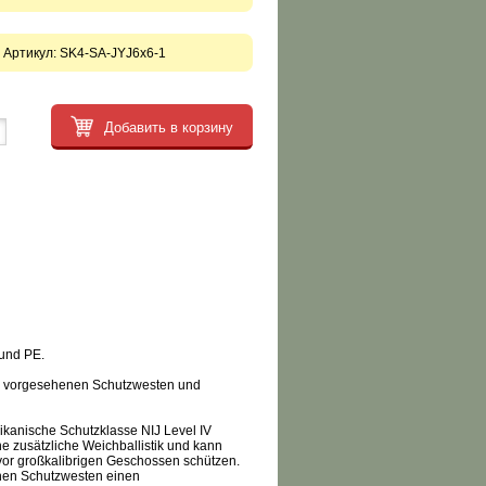
Артикул:
SK4-SA-JYJ6x6-1
Добавить в корзину
 und PE.
für vorgesehenen Schutzwesten und
rikanische Schutzklasse NIJ Level IV
ine zusätzliche Weichballistik und kann
vor großkalibrigen Geschossen schützen.
schen Schutzwesten einen