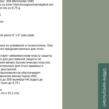
ber .308 Winchester VMS
is zu einer Geschossgeschwindigkeit von
 bis zu 9,75 g.
)
gen
 alone 6" x 6" side plate
тина из алюминия и полиэтилена. Она
сех предусмотренных для этого
ствует американскому классу защиты
, что для достижения защиты не
ия мягких баллистических пластин,
мотренные для этого карманы и
 выстрелов.
Offline
х бронежилетов обеспечивает
менении винчестеров VMS
 до 308 калибра/ НК (ядро) до
консультант
пули до 9,75 г.
ne
2 cm x
15,2 cm
)