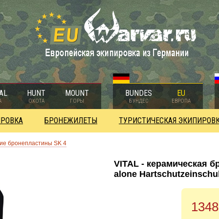
AL
HUNT
MOUNT
BUNDES
EU
А
ОХОТА
ГОРЫ
БУНДЕС
ЕВРОПА
ИРОВКА
БРОНЕЖИЛЕТЫ
ТУРИСТИЧЕСКАЯ ЭКИПИРОВ
ие бронепластины SK 4
VITAL - керамическая б
alone Hartschutzeinschub
1348