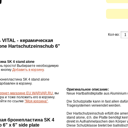
Кол-во:
 VITAL - керамическая
one Hartschutzeinschub 6"
ина SK 4 stand alone
нь просто! Выбираете необходимую
 кнопку
Добавить в корзину
.
ронепластина SK 4 stand alone
т добавлен в корзину.
Оригинальное описание:
ернет-магазине EU.WARVAR.RU
, вы
Neue Hartballistikplatte aus Aluminium
ра и тоже положить его в корзину.
ейти по ссылке
"Моя корзина"
.
Die Schutzplatte kann in fast allen da
Tragesystemen verwendet werden.
Der Hartschutzeinschub erfüllt die ame
stand alone, d.h. die Platte benötigt ke
кая бронепластина SK 4
direkt in Aufnahmetaschen den Körper 
 6" x 6" side plate
Diese Schutzklasse bietet bei ballisti