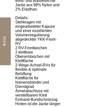
wind- und wasserdichte
Jacke aus 98% Nylon und
2% Elasthan.
Details:
Stehkragen mit
eingearbeiteter Kapuze
und einer exzellenten
Volumenregulierung
Фото
abgedeckter YKK-Front-
RV
2 RV-Fronttaschen
2 klettbare
Oberarmtaschen mit
Klettfläche
2-Wege-Achsel-RVs für
flexible & optimale
Belüftung
Klettfläche für
Namensbänder und
Dienstgrad
Ärmelabschluss mit
verstellbarem Klett
Einhand-Bundschnürzug
Hinten ist die Jacke länger