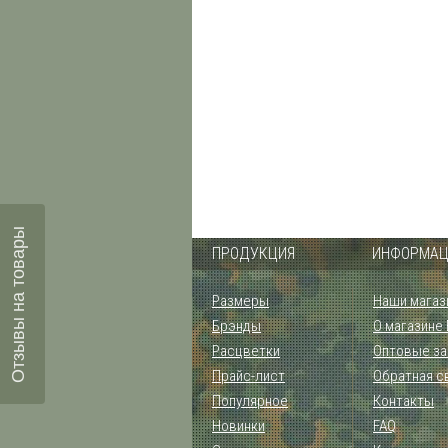
Отзывы на товары
ПРОДУКЦИЯ
ИНФОРМАЦ
Размеры
Наши магаз
Брэнды
О магазине
Расцветки
Оптовые за
Прайс-лист
Обратная с
Популярное
Контакты
Новинки
FAQ