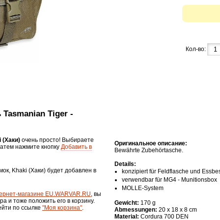
Кол-во:
 Tasmanian Tiger -
 (Хаки)
очень просто! Выбираете
Оригинальное описание:
затем нажмите кнопку
Добавить в
Bewährte Zubehörtasche.
Details:
мок, Khaki (Хаки) будет добавлен в
konzipiert für Feldflasche und Essbe
verwendbar für MG4 - Munitionsbox
MOLLE-System
ернет-магазине EU.WARVAR.RU
, вы
ра и тоже положить его в корзину.
Gewich
t:
170 g
ейти по ссылке
"Моя корзина"
.
Abmessungen:
20 x 18 x 8 cm
Material:
Cordura 700 DEN