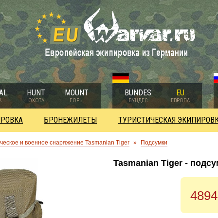
AL
HUNT
MOUNT
BUNDES
EU
А
ОХОТА
ГОРЫ
БУНДЕС
ЕВРОПА
ИРОВКА
БРОНЕЖИЛЕТЫ
ТУРИСТИЧЕСКАЯ ЭКИПИРОВ
ческое и военное снаряжение Tasmanian Tiger
»
Подсумки
Tasmanian Tiger - подсу
4894