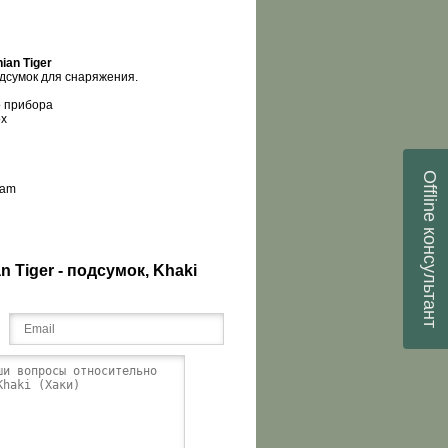
ian
Tiger
дсумок для снаряжения.
о прибора
ox
Offline
cam
консультант
 Tiger - подсумок, Khaki