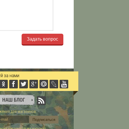
Задать вопрос
й за нами
ения для магазинов:
ния каталогов eu.warvar.ru