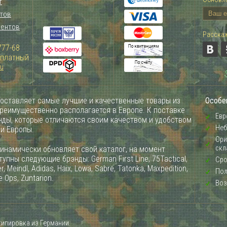
т
тов
иентов
Расскаж
777-68
Зплатный
ru
оставляет самые лучшие и качественные товары из
Особе
преимущественно располагается в Европе. К поставке
Евр
ды, которые отличаются своим качеством и удобством
Неб
ии Европы.
Ори
скл
инамически обновляет свой каталог, на момент
упны следующие брэнды: German First Line, 75Tactical,
Сро
, Meindl, Adidas, Haix, Lowa, Sabre, Tatonka, Maxpedition,
Пол
e Ops, Zuntarion.
Воз
кипировка из Германии.