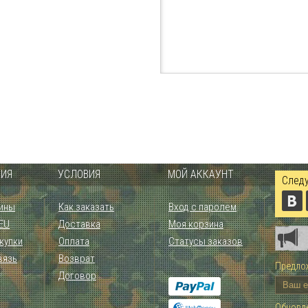
ИЯ
УСЛОВИЯ
МОЙ АККАУНТ
Следу
ины
Как заказать
Вход с паролем
 EU
Доставка
Моя корзина
купки
Оплата
Статусы заказов
вязь
Возврат
Предлож
Договор
Обновле