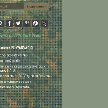
и о нас:
нности EU.WARVAR.RU:
опейское качество
ольшой выбор
гинальные товары с армейских
адов НАТО
к доставки - 20-30 дней из Германии
ный контроль заказа
можность возврата