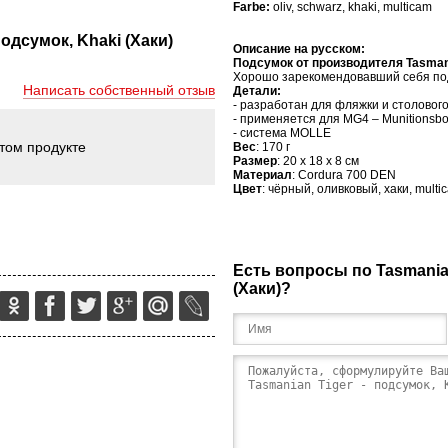
Farbe:
oliv, schwarz, khaki, multicam
подсумок, Khaki (Хаки)
Описание на русском:
Подсумок
от производителя
Tasman
Хорошо зарекомендовавший себя по
Написать собственный отзыв
Детали:
- разработан для фляжки и столовог
- применяется для
MG
4 –
Munitionsb
- система
MOLLE
этом продукте
Вес
: 170 г
Размер
: 20 х 18 х 8 см
Материал
:
Cordura
700
DEN
Цвет
: чёрный, оливковый, хаки,
multi
Есть вопросы по Tasmanian
(Хаки)?