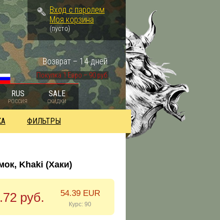
Вход с паролем
Моя корзина
(пусто)
Возврат – 14 дней
Покупка 1 Евро – 90 руб.
RUS
SALE
РОССИЯ
СКИДКИ
КА
ФИЛЬТРЫ
мок, Khaki (Хаки)
54.39 EUR
.72 руб.
Курс: 90