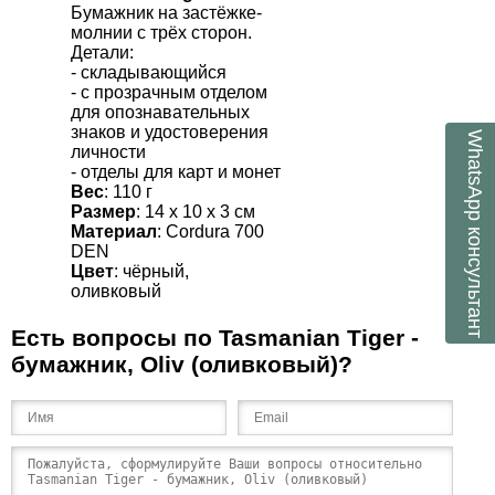
Бумажник на застёжке-
молнии с трёх сторон.
Детали:
- складывающийся
- с прозрачным отделом
для опознавательных
знаков и удостоверения
WhatsApp
личности
- отделы для карт и монет
Вес
: 110 г
Размер
: 14 х 10 х 3 см
консультант
Материал
:
Cordura
700
DEN
Цвет
: чёрный,
оливковый
Есть вопросы по Tasmanian Tiger -
бумажник, Oliv (оливковый)?