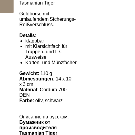
Tasmanian Tiger
Geldbörse mit
umlaufendem Sicherungs-
Reißverschluss.
Details:
klappbar
mit Klarsichtfach für
Truppen- und ID-
Ausweise
Karten- und Münzfächer
Gewich
t:
110 g
Abmessungen:
14 x 10
x 3 cm
Material:
Cordura 700
DEN
Farbe:
oliv, schwarz
Описание на русском:
Бумажник
от
производителя
Tasmanian Tiger