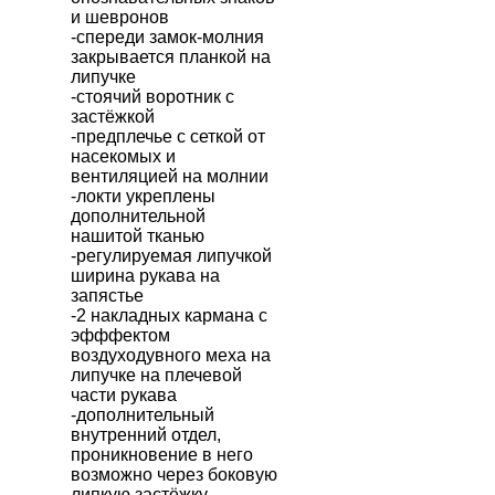
и шевронов
-спереди замок-молния
закрывается планкой на
липучке
-стоячий воротник с
застёжкой
-предплечье с сеткой от
насекомых и
вентиляцией на молнии
-локти укреплены
дополнительной
нашитой тканью
-регулируемая липучкой
ширина рукава на
запястье
-2 накладных кармана с
эфффектом
воздуходувного меха на
липучке на плечевой
части рукава
-дополнительный
внутренний отдел,
проникновение в него
возможно через боковую
липкую застёжку