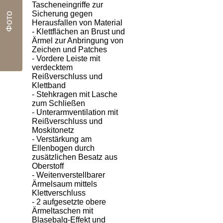
Tascheneingriffe zur
Sicherung gegen
Фото
Herausfallen von Material
- Klettflächen an Brust und
Ärmel zur Anbringung von
Zeichen und Patches
- Vordere Leiste mit
verdecktem
Reißverschluss und
Klettband
- Stehkragen mit Lasche
zum Schließen
- Unterarmventilation mit
Reißverschluss und
Moskitonetz
- Verstärkung am
Ellenbogen durch
zusätzlichen Besatz aus
Oberstoff
- Weitenverstellbarer
Ärmelsaum mittels
Klettverschluss
- 2 aufgesetzte obere
Ärmeltaschen mit
Blasebalg-Effekt und