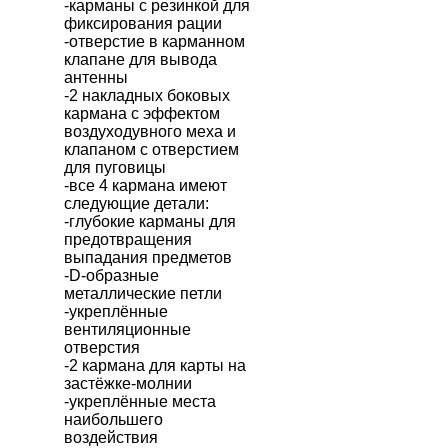
-карманы с резинкой для
фиксирования рации
-отверстие в карманном
клапане для вывода
антенны
-2 накладных боковых
кармана с эффектом
воздуходувного меха и
клапаном с отверстием
для пуговицы
-все 4 карманa имеют
следующие детали:
-глубокие карманы для
предотвращения
выпадания предметов
-D-образные
металлические петли
-укреплённые
вентиляционные
отверстия
-2 кармана для карты на
застёжке-молнии
-укреплённые места
наибольшего
воздействия