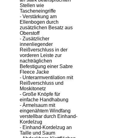
Stellen wie
Tascheneingriffe
- Verstärkung am
Ellenbogen durch
zusätzlichen Besatz aus
Oberstoff
- Zusätzlicher
innenliegender
Reißverschluss in der
vorderen Leiste zur
nachträglichen
Befestigung einer Sabre
Fleece Jacke
- Unterarmventilation mit
Reißverschluss und
Moskitonetz
- Große Knöpfe für
einfache Handhabung
- Ärmelsaum mit
eingenähtem Windfang
verstellbar durch Einhand-
Kordelzug
- Einhand-Kordelzug an
Taille und Saum