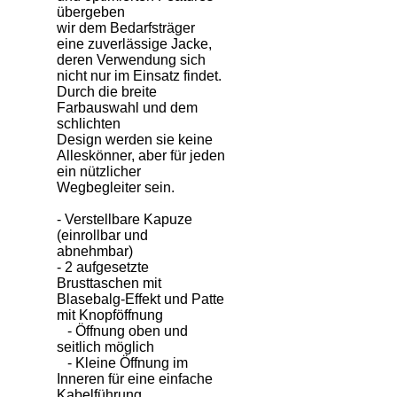
übergeben
wir dem Bedarfsträger
eine zuverlässige Jacke,
deren Verwendung sich
nicht nur im Einsatz findet.
Durch die breite
Farbauswahl und dem
schlichten
Design werden sie keine
Alleskönner, aber für jeden
ein nützlicher
Wegbegleiter sein.
- Verstellbare Kapuze
(einrollbar und
abnehmbar)
- 2 aufgesetzte
Brusttaschen mit
Blasebalg-Effekt und Patte
mit Knopföffnung
- Öffnung oben und
seitlich möglich
- Kleine Öffnung im
Inneren für eine einfache
Kabelführung