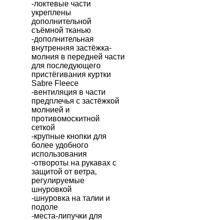
-локтевые части
укреплены
дополнительной
съёмной тканью
-дополнительная
внутренняя застёжка-
молния в передней части
для последующего
пристёгивания куртки
Sabre Fleece
-вентиляция в части
предплечья с застёжкой
молнией и
противомоскитной
сеткой
-крупные кнопки для
более удобного
использования
-отвороты на рукавах с
защитой от ветра,
регулируемые
шнуровкой
-шнуровка на талии и
подоле
-места-липучки для