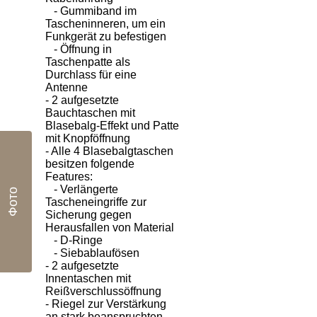
- Gummiband im
Tascheninneren, um ein
Funkgerät zu befestigen
- Öffnung in
Taschenpatte als
Durchlass für eine
Antenne
- 2 aufgesetzte
Bauchtaschen mit
Blasebalg-Effekt und Patte
mit Knopföffnung
- Alle 4 Blasebalgtaschen
besitzen folgende
Features:
- Verlängerte
Фото
Tascheneingriffe zur
Sicherung gegen
Herausfallen von Material
- D-Ringe
- Siebablaufösen
- 2 aufgesetzte
Innentaschen mit
Reißverschlussöffnung
- Riegel zur Verstärkung
an stark beanspruchten