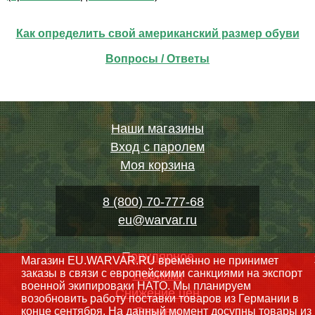
Как определить свой американский размер обуви
Вопросы / Ответы
Наши магазины
Вход с паролем
Моя корзина
8 (800) 70-777-68
eu@warvar.ru
Популярное
Магазин EU.WARVAR.RU временно не принимет
заказы в связи с европейскими санкциями на экспорт
Новинки
военной экипироваки НАТО. Мы планируем
Снижение цен
возобновить работу поставки товаров из Германии в
Отзывы
конце сентября. На данный момент досупны товары из