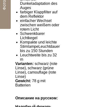
Фото
Dunkeladaptation des
Auges
farbiger Klappfilter auf
dem Reflektor
einfacher Wechsel
zwischen weißem oder
rotem Licht
Schwenkbarer
Lichtkegel
Kompakte und leichte
StirnlampeLeuchtdauer
bis zu 150 Stunden
Leuchtweite bis zu 32
m
Varianten:
schwarz (rote
Linse), schwarz (grüne
Linse), camouflage (rote
Linse)
Gewicht:
78 g mit
Batterien
Описание на русском:
Налобный фонарь