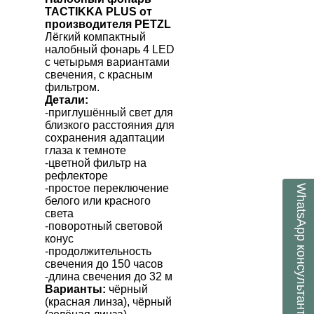
TACTIKKA
PLUS
от
производителя
PETZL
Лёгкий компактный
налобный фонарь
4
LED
с четырьмя вариантами
свечения,
с красным
фильтром.
Детали:
-приглушённый свет для
близкого расстояния для
сохранения адаптации
глаза к темноте
-цветной фильтр на
рефлекторе
-простое переключение
WhatsApp
белого или красного
света
-поворотный световой
конус
консультант
-продолжительность
свечения до 150 часов
-длина свечения до 32 м
Варианты:
чёрный
(красная линза), чёрный