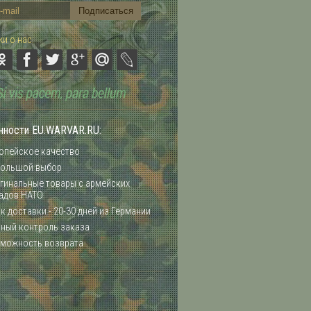
и о нас:
нности EU.WARVAR.RU:
опейское качество
ольшой выбор
гинальные товары с армейских
адов НАТО
к доставки - 20-30 дней из Германии
ный контроль заказа
можность возврата