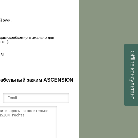
й руки.
ящим скребком (оптимально для
атов)
Offline
83
L
консультант
 кабельный зажим ASCENSION