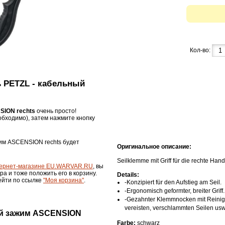
Кол-во:
ь PETZL - кабельный
SION rechts
очень просто!
бходимо), затем нажмите кнопку
жим ASCENSION rechts будет
Оригинальное описание:
Seilklemme mit Griff für die rechte Han
ернет-магазине EU.WARVAR.RU
, вы
ра и тоже положить его в корзину.
Details:
ейти по ссылке
"Моя корзина"
.
-Konzipiert für den Aufstieg am Seil.
-Ergonomisch geformter, breiter Griff.
-Gezahnter Klemmnocken mit Reinigun
vereisten, verschlammten Seilen usw
ый зажим ASCENSION
Farbe:
schwarz