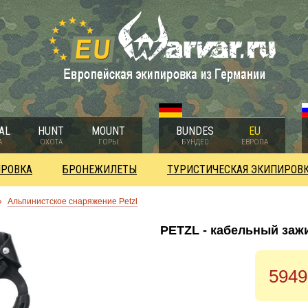
AL
HUNT
MOUNT
BUNDES
EU
А
ОХОТА
ГОРЫ
БУНДЕС
ЕВРОПА
ИРОВКА
БРОНЕЖИЛЕТЫ
ТУРИСТИЧЕСКАЯ ЭКИПИРОВ
»
Альпинистское снаряжение Petzl
PETZL - кабельный заж
5949