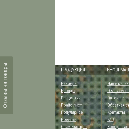
Отзывы на товары
ПРОДУКЦИЯ
ИНФОРМАЦ
Размеры
Наши магаз
Брэнды
О магазине
Расцветки
Оптовые за
Прайс-лист
Обратная с
Популярное
Контакты
Новинки
FAQ
Снижение цен
Консультан