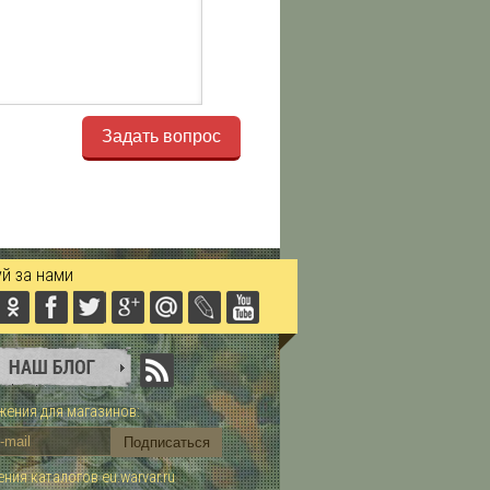
Задать вопрос
й за нами
ения для магазинов:
ния каталогов eu.warvar.ru