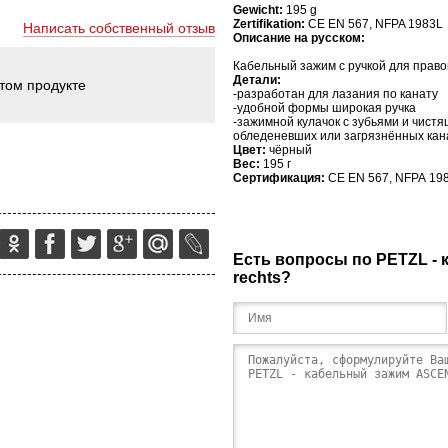
Gewicht:
195 g
Zertifikation:
CE EN 567, NFPA 1983L
Написать собственный отзыв
Описание на русском:
Кабельный зажим с ручкой для право
Детали:
этом продукте
-разработан для лазания по канату
-удобной формы широкая ручка
-зажимной кулачок с зубьями и чист
обледеневших или загрязнённых кан
Цвет:
чёрный
Вес:
195 г
Сертификация:
CE
EN
567,
NFPA
19
Есть вопросы по PETZL -
rechts?