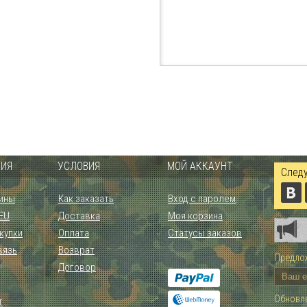
ИЯ
УСЛОВИЯ
МОЙ АККАУНТ
Следу
ины
Как заказать
Вход с паролем
 EU
Доставка
Моя корзина
купки
Оплата
Статусы заказов
вязь
Возврат
Предлож
Договор
Обновле
т