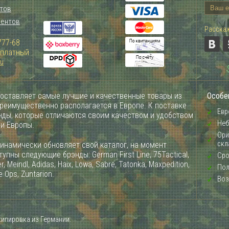
тов
иентов
Расскаж
777-68
Зплатный
ru
оставляет самые лучшие и качественные товары из
Особе
преимущественно располагается в Европе. К поставке
Евр
ды, которые отличаются своим качеством и удобством
Неб
ии Европы.
Ори
скл
инамически обновляет свой каталог, на момент
упны следующие брэнды: German First Line, 75Tactical,
Сро
, Meindl, Adidas, Haix, Lowa, Sabre, Tatonka, Maxpedition,
Пол
e Ops, Zuntarion.
Воз
кипировка из Германии.