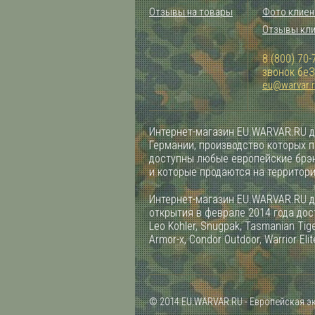
Отзывы на товары
Фото клиен
Отзывы кл
8 (800) 70-
звонок бе
eu@warvar.
Интернет-магазин EU.WARVAR.RU д
Германии, производство которых 
доступны любые европейские брэн
и которые продаются на территор
Интернет-магазин EU.WARVAR.RU д
открытия в феврале 2014 года дост
Leo Kohler, Snugpak, Tasmanian Tiger
Armor-x, Condor Outdoor, Warrior Elit
© 2014 EU.WARVAR.RU - Европейская э