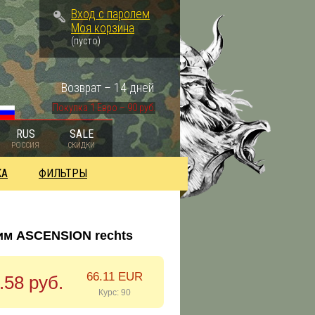
Вход с паролем
Моя корзина
(пусто)
Возврат – 14 дней
Покупка 1 Евро – 90 руб.
RUS
SALE
РОССИЯ
СКИДКИ
КА
ФИЛЬТРЫ
им ASCENSION rechts
66.11 EUR
.58 руб.
Курс: 90