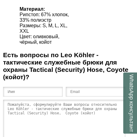
Материал:
Рипстоп: 67% хлопок,
33% полиэстр
Размеры: S, M, L, XL,
XXL
Цвет: оливковый,
чёрный, кoйот
Есть вопросы по Leo Köhler -
тактические служебные брюки для
охраны Tactical (Security) Hose, Coyote
(кoйот)?
WhatsApp
консультант