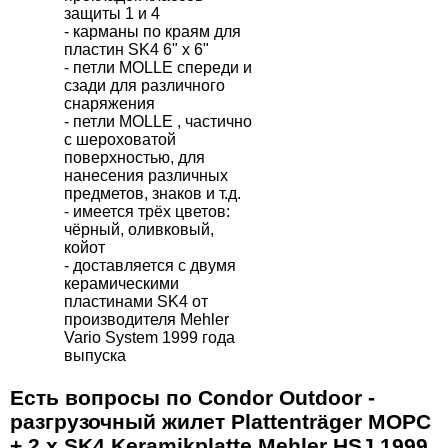
защиты 1 и 4
- карманы по краям для
пластин SK4 6" x 6"
- петли MOLLE спереди и
сзади для различного
снаряжения
- петли MOLLE , частично
с шероховатой
поверхностью, для
нанесения различных
предметов, знаков и т.д.
- имеется трёх цветов:
чёрный, оливковый,
койот
- доставляется с двумя
керамическими
пластинами SK4 от
производителя Mehler
Vario System 1999 года
выпуска
Есть вопросы по Condor Outdoor -
разгрузочный жилет Plattenträger MOPC
+ 2 x SK4 Keramikplatte Mehler HSJ 1999,