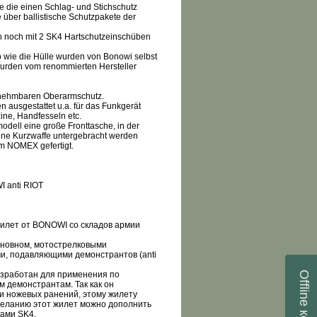
te die einen Schlag- und Stichschutz
 über ballistische Schutzpakete der
ch noch mit 2 SK4 Hartschutzeinschüben
o wie die Hülle wurden von Bonowi selbst
n wurden vom renommierten Hersteller
bnehmbaren Oberarmschutz.
n ausgestattet u.a. für das Funkgerät
ne, Handfesseln etc.
odell eine große Fronttasche, in der
 eine Kurzwaffe untergebracht werden
em NOMEX gefertigt.
 anti RIOT
илет от BONOWI со складов армии
сновном, мотострелковыми
и, подавляющими демонстрантов (anti
Offline
азработан для применения по
 демонстрантам. Так как он
и ножевых ранений, этому жилету
желанию этот жилет можно дополнить
ами SK4.