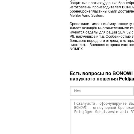
Защитные противоударные бронебро
изготовлены производителем BONOW
бронебронепластины были доставл
Mehler Vario System.
Бронежилет имеет съёмную защиту 
Жилет оснащён многочисленными ка
имеются отделы для рации SEM 52 с
Р8, наручников и т.д. Особенностью
большого переднего отдела, в котор
пистолета. Внешняя сторона изготов
NOMEX.
Есть вопросы по BONOWI 
наружного ношения Feldjäg