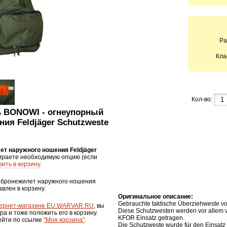
Ра
Кла
Кол-во:
ть BONOWI - огнеупорный
ия Feldjäger Schutzweste
т наружного ношения Feldjäger
ираете необходимую опцию (если
ить в корзину
.
й бронежилет наружного ношения
авлен в корзину.
Оригинальное описание:
Gebrauchte taktische Überziehweste
ернет-магазине EU.WARVAR.RU
, вы
Diese Schutzwesten werden vor allem v
ра и тоже положить его в корзину.
KFOR Einsatz getragen.
ейти по ссылке
"Моя корзина"
.
Die Schutzweste wurde für den Einsatz