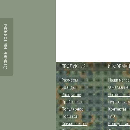
Отзывы на товары
ПРОДУКЦИЯ
ИНФОРМАЦ
Размеры
Наши магаз
Брэнды
О магазине
Расцветки
Оптовые за
Прайс-лист
Обратная с
Популярное
Контакты
Новинки
FAQ
Снижение цен
Консультан