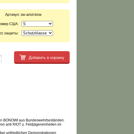
Артикул:
sw-ariot-bnw
змер США:
сс защиты:
Добавить в корзину
 von BONOWI aus Bundeswehrbeständen.
on anti RIOT u. Feldjägereinheiten im
 bei unfriedlichen Demonstrationen