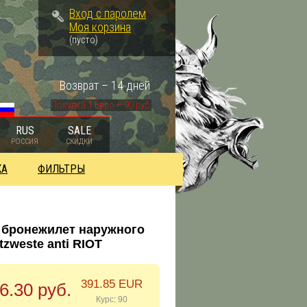
Вход с паролем
Моя корзина
(пусто)
Возврат – 14 дней
Покупка 1 Евро – 90 руб.
RUS
SALE
РОССИЯ
СКИДКИ
КА
ФИЛЬТРЫ
 бронежилет наружного
zweste anti RIOT
391.85 EUR
6.30 руб.
Курс: 90