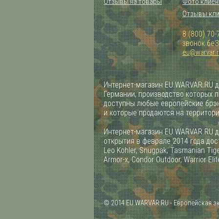
Отзывы на товары
Фото клиен
Отзывы кл
8 (800) 70-
звонок бе
eu@warvar.
Интернет-магазин EU.WARVAR.RU д
Германии, производство которых 
доступны любые европейские брэн
и которые продаются на территор
Интернет-магазин EU.WARVAR.RU д
открытия в феврале 2014 года дост
Leo Kohler, Snugpak, Tasmanian Tiger
Armor-x, Condor Outdoor, Warrior Elit
© 2014 EU.WARVAR.RU - Европейская э