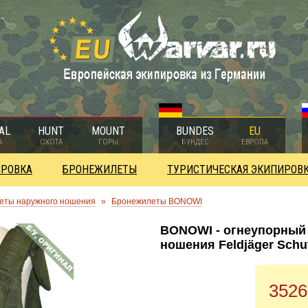
AL
HUNT
MOUNT
BUNDES
EU
А
ОХОТА
ГОРЫ
БУНДЕС
ЕВРОПА
ИРОВКА
БРОНЕЖИЛЕТЫ
ТУРИСТИЧЕСКАЯ ЭКИПИРОВ
еты наружного ношения
»
Бронежилеты BONOWI
BONOWI - огнеупорный
ношения Feldjäger Schut
3526