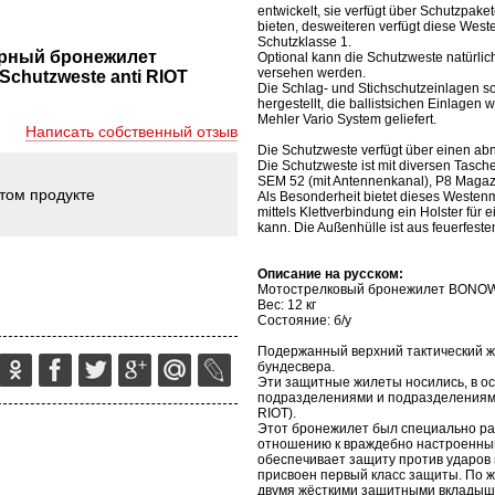
entwickelt, sie verfügt über Schutzpake
bieten, desweiteren verfügt diese Weste
Schutzklasse 1.
орный бронежилет
Optional kann die Schutzweste natürli
versehen werden.
Schutzweste anti RIOT
Die Schlag- und Stichschutzeinlagen s
hergestellt, die ballistsichen Einlage
Mehler Vario System geliefert.
Написать собственный отзыв
Die Schutzweste verfügt über einen a
Die Schutzweste ist mit diversen Tasche
SEM 52 (mit Antennenkanal), P8 Magazi
этом продукте
Als Besonderheit bietet dieses Westenm
mittels Klettverbindung ein Holster für
kann. Die Außenhülle ist aus feuerfest
Описание на русском:
Мотострелковый бронежилет BONOWI
Вес: 12 кг
Состояние: б/у
Подержанный верхний тактический ж
бундесвера.
Эти защитные жилеты носились, в о
подразделениями и подразделениям
RIOT).
Этот бронежилет был специально р
отношению к враждебно настроенным
обеспечивает защиту против ударов 
присвоен первый класс защиты. По 
двумя жёсткими защитными вкладыш