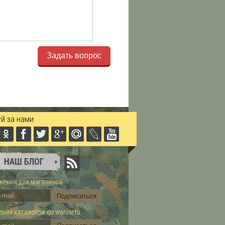
Задать вопрос
й за нами
ения для магазинов:
ния каталогов eu.warvar.ru