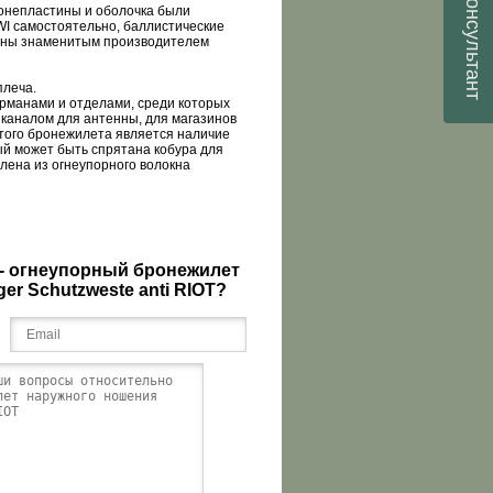
консультант
непластины и оболочка были
I самостоятельно, баллистические
ены знаменитым производителем
плеча.
рманами и отделами, среди которых
 каналом для антенны, для магазинов
 этого бронежилета является наличие
ый может быть спрятана кобура для
лена из огнеупорного волокна
- огнеупорный бронежилет
er Schutzweste anti RIOT?