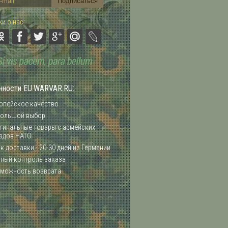
и о нас:
нности EU.WARVAR.RU:
опейское качество
ольшой выбор
гинальные товары с армейских
адов НАТО
к доставки - 20-30 дней из Германии
ный контроль заказа
можность возврата