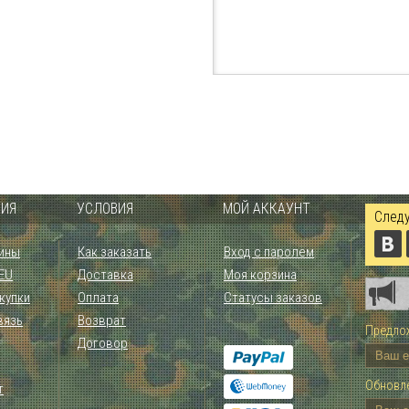
ИЯ
УСЛОВИЯ
МОЙ АККАУНТ
Следу
ины
Как заказать
Вход с паролем
 EU
Доставка
Моя корзина
купки
Оплата
Статусы заказов
вязь
Возврат
Предлож
Договор
Обновле
т