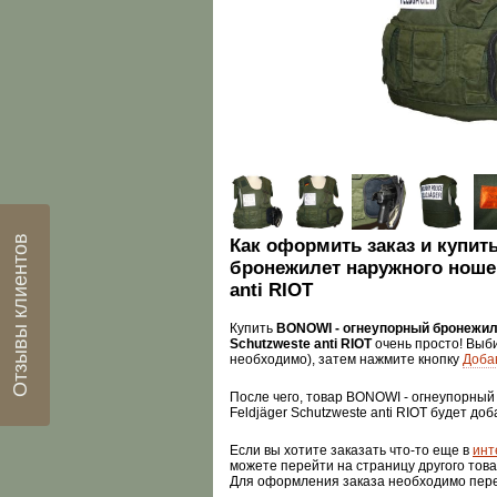
Отзывы клиентов
Как оформить заказ и купи
бронежилет наружного ношен
anti RIOT
Купить
BONOWI - огнеупорный бронежиле
Schutzweste anti RIOT
очень просто! Выб
необходимо), затем нажмите кнопку
Добав
После чего, товар BONOWI - огнеупорны
Feldjäger Schutzweste anti RIOT будет доб
Если вы хотите заказать что-то еще в
инт
можете перейти на страницу другого това
Для оформления заказа необходимо пер