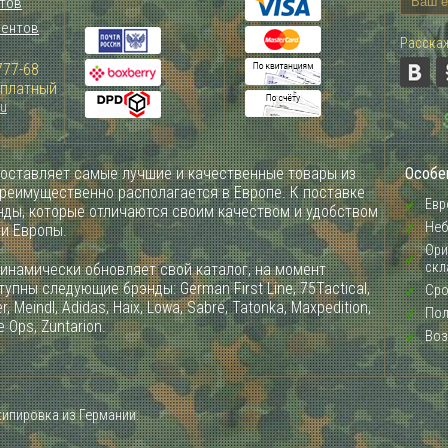
тов
иентов
Расскаж
777-68
Зплатный
ru
оставляет самые лучшие и качественные товары из
Особе
преимущественно располагается в Европе. К поставке
Евр
ды, которые отличаются своим качеством и удобством
Неб
ии Европы.
Ори
скл
инамически обновляет свой каталог, на момент
упны следующие брэнды: German First Line, 75Tactical,
Сро
, Meindl, Adidas, Haix, Lowa, Sabre, Tatonka, Maxpedition,
Пол
e Ops, Zuntarion.
Воз
кипировка из Германии.