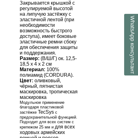
Закрывается крышкой с
регулируемой высотой
на липучую застёжку с
WhatsApp
эластичной лентой (при
необходимости
возможность быстрого
доступа), имеет боковые
эластичные ремни сбоку
консультант
для обеспечения защиты
и поддержания.
Размер:
(В/Ш/Г) ок. 12,5-
18,5 х 4 х 2 см
Материал:
100%
полиамид (С
ORDURA
).
Цвет:
оливковый,
чёрный, пятнистая
маскировка, тропическая
маскировка
Модульное применение
благодаря пластиковой
TecSys
застёжке
с
предохранительной функцией.
Подходит для всех систем с
для всех
крепежом 25 мм и
ходовых армейских
ремней и поясов.