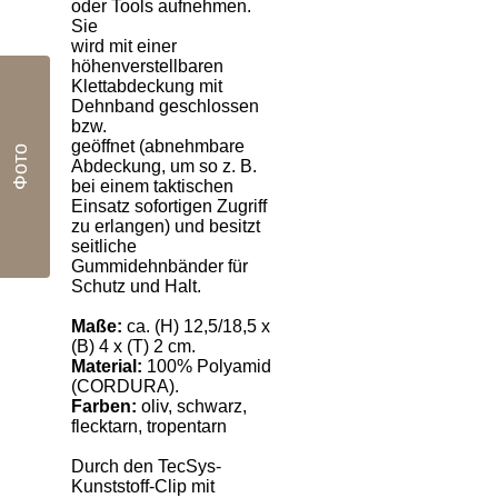
oder Tools aufnehmen.
Sie
wird mit einer
höhenverstellbaren
Klettabdeckung mit
Dehnband geschlossen
bzw.
geöffnet
(abnehmbare
Фото
Abdeckung, um so z. B.
bei einem taktischen
Einsatz sofortigen Zugriff
zu erlangen)
und besitzt
seitliche
Gummidehnbänder für
Schutz und Halt.
Maße:
ca. (H) 12,5/18,5 x
(B) 4 x (T) 2 cm.
Material:
100% Polyamid
(CORDURA).
Farben:
oliv, schwarz,
flecktarn, tropentarn
Durch den TecSys-
Kunststoff-Clip mit