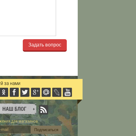
Задать вопрос
й за нами
ения для магазинов: