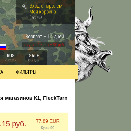
Вход с паролем
Моя корзина
(пусто)
Возврат – 14 дней
Покупка 1 Евро – 90 руб.
RUS
SALE
РОССИЯ
СКИДКИ
КА
ФИЛЬТРЫ
ля магазинов К1, FleckTarn
77.89 EUR
.15 руб.
Курс: 90