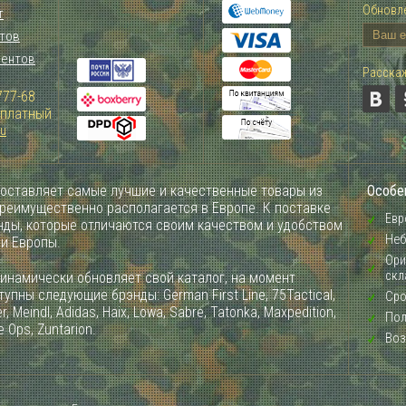
Обновле
т
тов
иентов
Расскаж
777-68
Зплатный
ru
оставляет самые лучшие и качественные товары из
Особе
преимущественно располагается в Европе. К поставке
Евр
ды, которые отличаются своим качеством и удобством
Неб
ии Европы.
Ори
скл
инамически обновляет свой каталог, на момент
упны следующие брэнды: German First Line, 75Tactical,
Сро
, Meindl, Adidas, Haix, Lowa, Sabre, Tatonka, Maxpedition,
Пол
e Ops, Zuntarion.
Воз