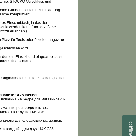
steme: STOCKO-Verschluss und
h eine Gurtbandschlaufe zur Fixierung
asche komprimiert.
eres Einschubfach, in das der
enkt werden kann (um so z. B. bei
riff zu erlangen.)
 Platz für Tools oder Pistolenmagazine.
 geschlossen wird.
 den ein Elastikband eingearbeitet ist,
barer Gürtelschlaufe.
.
 Originalmaterial in identischer Qualität
изводителя 75
Tactical
 ношения на бедре для магазинов 4 и
тимально распределить вес
легает к телу, не вызывая
азначена для следующих магазинов:
Offline
или каждый - для двух
H
&
K
G
36