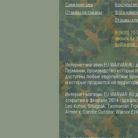
Снижение цен
Консультан
Отзывы на товары
Фото клиен
Отзывы кл
8 (800) 70-
звонок бе
eu@warvar.
Интернет-магазин EU.WARVAR.RU д
Германии, производство которых 
доступны любые европейские брэн
и которые продаются на территор
Интернет-магазин EU.WARVAR.RU д
открытия в феврале 2014 года дост
Leo Kohler, Snugpak, Tasmanian Tiger
Armor-x, Condor Outdoor, Warrior Elit