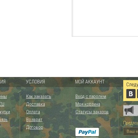
ИЯ
УСЛОВИЯ
МОЙ АККАУНТ
Следу
ины
Как заказать
Вход с паролем
 EU
Доставка
Моя корзина
купки
Оплата
Статусы заказов
вязь
Возврат
Предлож
Договор