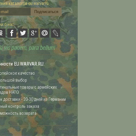
ния каталогов eu.warvar.ru
и о нас:
нности EU.WARVAR.RU:
опейское качество
ольшой выбор
гинальные товары с армейских
адов НАТО
к доставки - 20-30 дней из Германии
ный контроль заказа
можность возврата