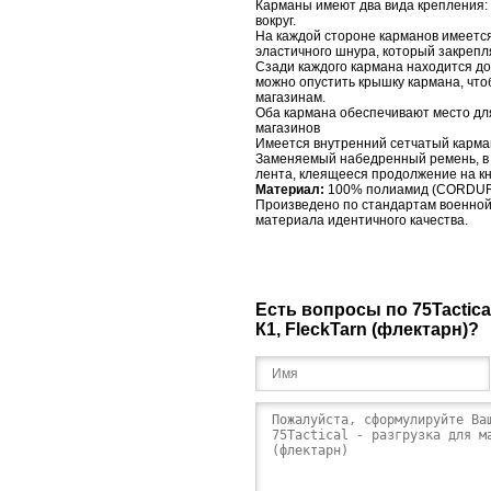
Карманы имеют два вида крепления:
вокруг.
На каждой стороне карманов имеетс
эластичного шнура, который закрепл
Сзади каждого кармана находится д
можно опустить крышку кармана, что
магазинам.
Оба кармана обеспечивают место дл
магазинов
Имеется внутренний сетчатый карман
Заменяемый набедренный ремень, в 
лента, клеящееся продолжение на кн
Материал:
100% полиамид (С
ORDU
Произведено по стандартам военной
материала идентичного качества.
Есть вопросы по 75Tactica
К1, FleckTarn (флектарн)?