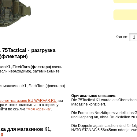
Кол-во:
75Tactical - разгрузка
 (флектарн)
нов К1, FleckTarn (флектарн)
очень
если необходимо), затем нажмите
для магазинов К1, FleckTarn (флектарн)
Оригинальное описание:
Die 75Tactical K1 wurde als Oberschen
ернет-магазине EU.WARVAR.RU
, вы
Magazine konzipiert.
ра и тоже положить его в корзину.
ейти по ссылке
"Моя корзина"
.
Die Form des Netzkörpers verteilt das
und liegt eng an, ohne Druckstellen zu
Die Doppelmagazintaschen sind für fol
зка для магазинов К1,
NATO STANAG 5.56x45mm oder je zwe