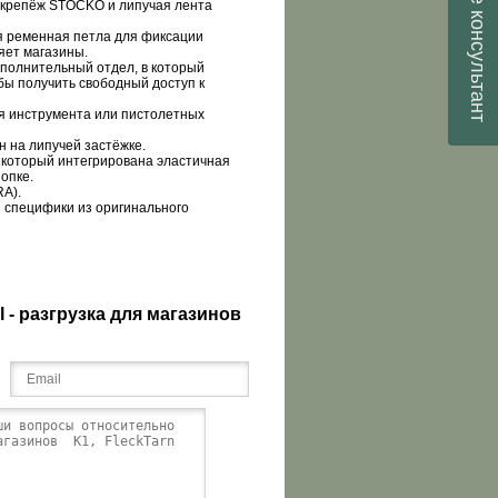
 крепёж
STOCKO
и липучая лента
консультант
я ременная петла для фиксации
яет магазины.
ополнительный отдел, в который
бы получить свободный доступ к
я инструмента или пистолетных
 на липучей застёжке.
который интегрирована эластичная
опке.
RA
).
 специфики из оригинального
l - разгрузка для магазинов