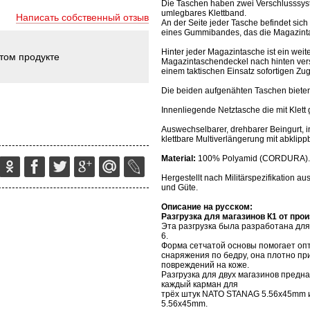
Die Taschen haben zwei Verschlusssy
umlegbares Klettband.
Написать собственный отзыв
An der Seite jeder Tasche befindet sic
eines Gummibandes, das die Magazint
Hinter jeder Magazintasche ist ein weit
этом продукте
Magazintaschendeckel nach hinten vers
einem taktischen Einsatz sofortigen Zug
Die beiden aufgenähten Taschen bieten
Innenliegende Netztasche die mit Klett
Auswechselbarer, drehbarer Beingurt, in
klettbare Multiverlängerung mit abklipp
Material:
100% Polyamid (CORDURA)
Hergestellt nach Militärspezifikation aus
und Güte.
Описание на русском:
Разгрузка для магазинов
К1
от про
Эта разгрузка была разработана для
6.
Форма сетчатой основы помогает оп
снаряжения по бедру, она плотно при
повреждений на коже.
Разгрузка для двух магазинов предн
каждый карман для
трёх штук
NATO
STANAG
5.56
x
45
mm
5.56
x
45
mm
.