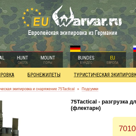
AL
HUNT
MOUNT
BUNDES
EU
А
ОХОТА
ГОРЫ
БУНДЕС
ЕВРОПА
ИРОВКА
БРОНЕЖИЛЕТЫ
ТУРИСТИЧЕСКАЯ ЭКИПИРОВ
ческая экипировка и снаряжение 75Tactical
»
Подсумки
75Tactical - разгрузка д
(флектарн)
7010