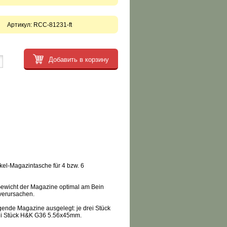
Артикул:
RCC-81231-ft
Добавить в корзину
kel-Magazintasche für 4 bzw. 6
 Gewicht der Magazine optimal am Bein
 verursachen.
gende Magazine ausgelegt: je drei Stück
i Stück H&K G36 5.56x45mm.