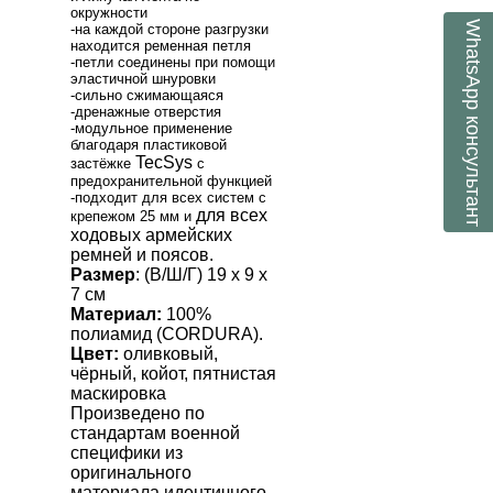
окружности
WhatsApp
-на каждой стороне разгрузки
находится ременная петля
-петли соединены при помощи
эластичной шнуровки
-сильно сжимающаяся
-дренажные отверстия
консультант
-модульное применение
благодаря пластиковой
TecSys
застёжке
с
предохранительной функцией
-подходит для всех систем с
для всех
крепежом 25 мм и
ходовых армейских
ремней и поясов.
Размер
: (В/Ш/Г) 19 х 9 х
7 см
Материал:
100%
полиамид (С
ORDURA
).
Цвет:
оливковый,
чёрный, койот, пятнистая
маскировка
Произведено по
стандартам военной
специфики из
оригинального
материала идентичного