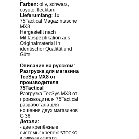
Farben:
oliv, schwarz,
coyote, flecktarn
Lieferumfang:
1x
75Tactical Magazintasche
MX8
Hergestellt nach
Militärspezifikation aus
Originalmaterial in
identischer Qualität und
Güte.
Описание на русском:
Разгрузка для магазина
TecSys
MX
8
от
производителя
75
Tactical
Разгрузка
TecSys
MX
8
от
производителя 75
Tactical
разработана
для
ношения двух магазинов
G
36.
Детали:
- две крепёжные
системы: крепёж
STOCKO
и липучая лента по