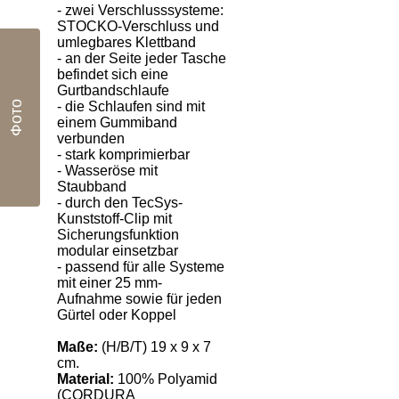
- zwei Verschlusssysteme:
STOCKO-Verschluss und
umlegbares Klettband
- an der Seite jeder Tasche
befindet sich eine
Gurtbandschlaufe
Фото
- die Schlaufen sind mit
einem Gummiband
verbunden
- stark komprimierbar
- Wasseröse mit
Staubband
- durch den TecSys-
Kunststoff-Clip mit
Sicherungsfunktion
modular einsetzbar
- passend für alle Systeme
mit einer 25 mm-
Aufnahme sowie für jeden
Gürtel oder Koppel
Maße:
(H/B/T) 19 x 9 x 7
cm.
Material:
100% Polyamid
(CORDURA