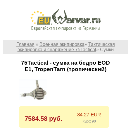
Главная
»
Военная экипировка
»
Тактическая
экипировка и снаряжение 75Tactical
»
Сумки
75Tactical - cумка на бедро EOD
E1, TropenTarn (тропический)
84.27 EUR
7584.58 руб.
Курс: 90