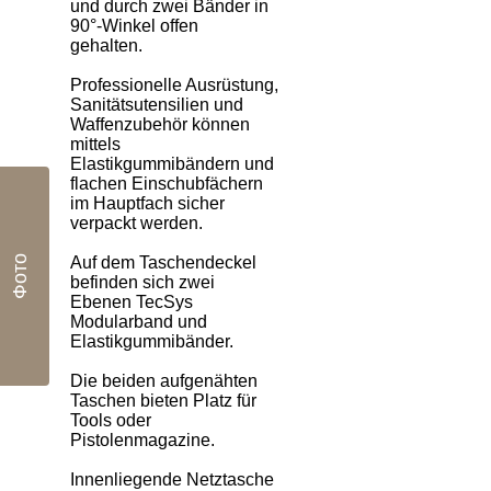
und durch zwei Bänder in
90°-Winkel offen
gehalten.
Professionelle Ausrüstung,
Sanitätsutensilien und
Waffenzubehör können
mittels
Elastikgummibändern und
flachen Einschubfächern
im Hauptfach sicher
verpackt werden.
Фото
Auf dem Taschendeckel
befinden sich zwei
Ebenen TecSys
Modularband und
Elastikgummibänder.
Die beiden aufgenähten
Taschen bieten Platz für
Tools oder
Pistolenmagazine.
Innenliegende Netztasche