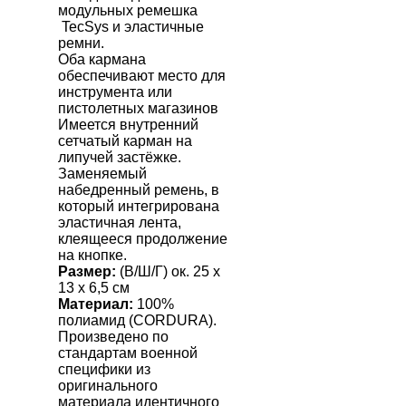
модульных ремешка
TecSys
и эластичные
ремни.
Оба кармана
обеспечивают место для
инструмента или
пистолетных магазинов
Имеется внутренний
сетчатый карман на
липучей застёжке.
Заменяемый
набедренный ремень, в
который интегрирована
эластичная лента,
клеящееся продолжение
на кнопке.
Размер:
(В/Ш/Г) ок. 25 х
13 х 6,5 см
Материал:
100%
полиамид (С
ORDURA
).
Произведено по
стандартам военной
специфики из
оригинального
материала идентичного