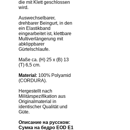
die mit Klett geschlossen
wird.
Auswechselbarer,
drehbarer Beingurt, in den
ein Elastikband
eingearbeitet ist, klettbare
Multiverlängerung mit
abklippbarer
Gürtelschlaufe.
Maße ca. (H) 25 x (B) 13
(T) 6,5 cm.
Material:
100% Polyamid
(CORDURA).
Hergestellt nach
Militärspezifikation aus
Originalmaterial in
identischer Qualität und
Güte.
Описание на русском:
Сумка на бедро
EOD
E
1