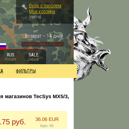
Вход с паролем
Моя корзина
(пусто)
Возврат – 14 дней
Покупка 1 Евро – 90 руб.
RUS
SALE
РОССИЯ
СКИДКИ
КА
ФИЛЬТРЫ
для магазинов TecSys MX5/3,
36.06 EUR
.75 руб.
Курс: 90