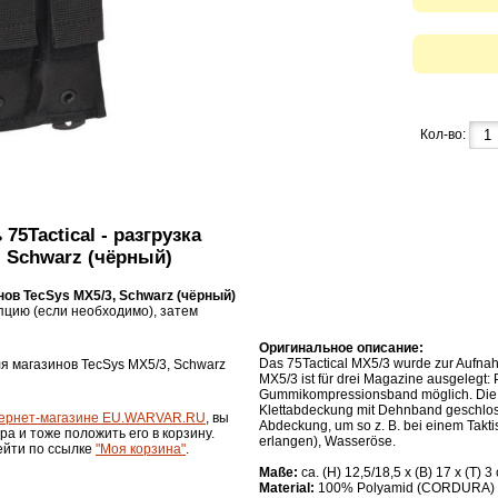
Кол-во:
75Tactical - разгрузка
, Schwarz (чёрный)
инов TecSys MX5/3, Schwarz (чёрный)
пцию (если необходимо), затем
Оригинальное описание:
Das 75Tactical MX5/3 wurde zur Aufnah
для магазинов TecSys MX5/3, Schwarz
MX5/3 ist für drei Magazine ausgelegt:
Gummikompressionsband möglich. Die M
Klettabdeckung mit Dehnband geschlos
ернет-магазине EU.WARVAR.RU
, вы
Abdeckung, um so z. B. bei einem Taktis
ра и тоже положить его в корзину.
erlangen), Wasseröse.
ейти по ссылке
"Моя корзина"
.
Maße:
ca. (H) 12,5/18,5 x (B) 17 x (T) 3
Material:
100% Polyamid (CORDURA)