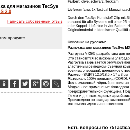
Farben:
olive, schwarz, flecktarn
узка для магазинов TecSys
Lieferumfang:
1x Tactical Magazintas
Durch den TecSys Kunststoff-Clip mit S
Написать собственный отзыв
passend für alle Systeme mit einer 25
oder Koppel. Lieferbar in vier Farben. H
Originalmaterial in identischer Qualität
этом продукте
Описание на русском:
Разгрузка для магазинов
TecSys
M
Разгрузка
MX
5/3
разработана для н
Это становится возможным благодар
Разгрузка закрывается регулируемой
эластичным ремешком (съёмная крыш
военных операций), дренажное отве
Размер:
(В/Ш/Г) 12,5/18,5 х 17 х 3 см
Материал:
100% полиамид (С
ORDU
Цвет
: оливковый, чёрный, пятнистая
Модульное применение благодаря
предохранительной функцией. Под
25 мм и
для всех ходовых армейских
Произведено по стандартам военной
материала идентичного качества.
Есть вопросы по 75Tactica