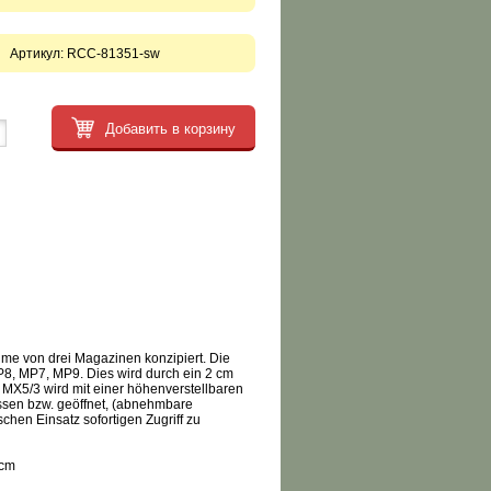
Артикул:
RCC-81351-sw
Добавить в корзину
me von drei Magazinen konzipiert. Die
 P8, MP7, MP9. Dies wird durch ein 2 cm
X5/3 wird mit einer höhenverstellbaren
sen bzw. geöffnet, (abnehmbare
chen Einsatz sofortigen Zugriff zu
 cm