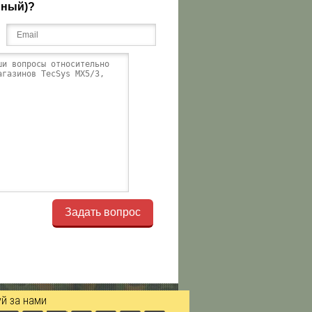
рный)?
Задать вопрос
й за нами