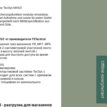
che TecSys MX5/3
icherungsfunktion modular einsetzbar,
 mm Aufnahme und sowie für jeden Gürtel
ergestellt nach Militärspezifikation aus
 und Güte.
X
5/3
от производителя 75
Tactical
ошения трёх магазинов:
P
8,
MP
7,
MP
9.
я 2-сантиметровой эластичной ленте.
 в высоту липучей лентой с
ка для быстрого доступа во время
рстие.
Offline
RA
).
 маскировка
 пластиковой застёжке
с
TecSys
консультант
ходит для всех систем с крепежом
 ремней и поясов.
 специфики из оригинального
l - разгрузка для магазинов