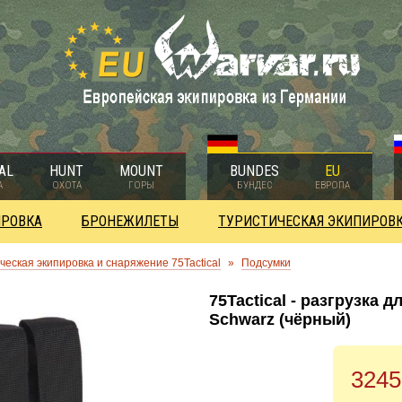
AL
HUNT
MOUNT
BUNDES
EU
А
ОХОТА
ГОРЫ
БУНДЕС
ЕВРОПА
ИРОВКА
БРОНЕЖИЛЕТЫ
ТУРИСТИЧЕСКАЯ ЭКИПИРОВ
ческая экипировка и снаряжение 75Tactical
»
Подсумки
75Tactical - разгрузка 
Schwarz (чёрный)
3245