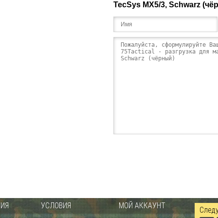
TecSys MX5/3, Schwarz (чё
ИЯ
УСЛОВИЯ
МОЙ АККАУНТ
Следу