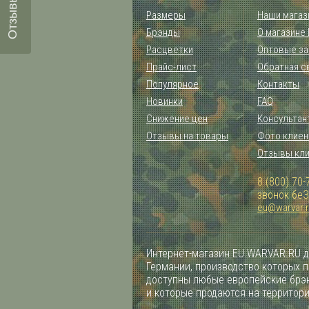
Размеры
Наши магаз
Брэнды
О магазине
Расцветки
Оптовые за
Прайс-лист
Обратная с
Популярное
Контакты
Новинки
FAQ
Снижение цен
Консультан
Отзывы на товары
Фото клиен
Отзывы кл
8 (800) 70-
звонок бе
eu@warvar.
Интернет-магазин EU.WARVAR.RU д
Германии, производство которых 
доступны любые европейские брэн
и которые продаются на территор