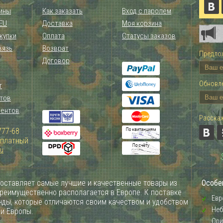
ины
Как заказать
Вход с паролем
 EU
Доставка
Моя корзина
купки
Оплата
Статусы заказов
вязь
Возврат
Предлож
Договор
Обновле
т
тов
иентов
Расскаж
777-68
Зплатный
ru
оставляет самые лучшие и качественные товары из
Особе
преимущественно располагается в Европе. К поставке
Евр
ды, которые отличаются своим качеством и удобством
Неб
ии Европы.
Ори