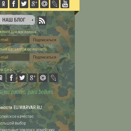
ения для магазинов:
ния каталогов eu.warvar.ru
и о нас:
нности EU.WARVAR.RU:
опейское качество
ольшой выбор
гинальные товары с армейских