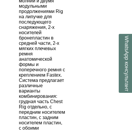
молнии и двумя
модульными
продолжениями
Rig
на липучке для
последующего
снаряжения, 2-х
носителей
бронепластин в
WhatsApp
средней части, 2-х
мягких плечевых
ремня
анатомической
консультант
формы и
поперечного ремня с
креплением
Fastex
.
Система предлагает
различные
варианты
комбинирования:
грудная часть
Chest
Rig
отдельно, с
передним носителем
пластин, с задним
носителем пластин,
с обоими