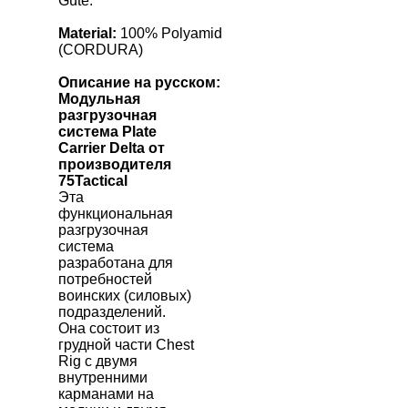
Güte.
Material:
100% Polyamid
(CORDURA)
Описание на русском:
Модульная
разгрузочная
система
Plate
Carrier
Delta
от
производителя
75
Tactical
Эта
функциональная
разгрузочная
система
разработана для
потребностей
воинских (силовых)
подразделений.
Она состоит из
грудной части
Chest
Rig
с двумя
внутренними
карманами на