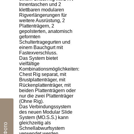
Innentaschen und 2
klettbaren modularen
Rigverlängerungen für
weitere Ausrüstung, 2
Plattenträgern, 2
gepolsterten, anatomisch
geformten
Schultertragegurten und
einem Bauchgurt mit
Fastexverschluss.
Das System bietet
vielfältige
Kombinationsmöglichkeiten:
Chest Rig separat, mit
Brustplattenträger, mit
Rückenplattenträger, mit
beiden Plattenträgern oder
nur die zwei Plattenträger
(Ohne Rig).
Das Verbindungssystem
des neuen Modular Slide
System (MO.S.S.) kann
gleichzeitig als
Фото
Schnellabwurfsystem
verwendet werden.