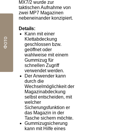
MX7/2 wurde zur
taktischen Aufnahme von
zwei MP7 Magazinen
nebeneinander konzipiert.
Details:
K
ann mit einer
Фото
Klettabdeckung
geschlossen bzw.
geöffnet oder
wahlweise mit einem
Gummizug für
schnellen Zugriff
verwendet werden.
Der Anwender kann
durch die
Wechselmöglichkeit der
Magazinabdeckung
selbst entscheiden, mit
welcher
Sicherungsfunktion er
das Magazin in der
Tasche sichern möchte.
Gummizugsicherung
kann mit Hilfe eines