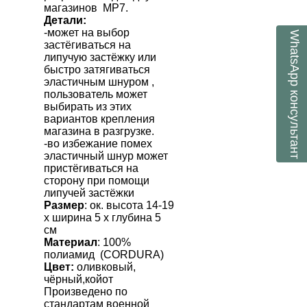
магазинов
M
Р7.
Детали:
-может на выбор
WhatsApp
застёгиваться на
липучую застёжку или
быстро затягиваться
эластичным шнуром ,
консультант
пользователь может
выбирать из этих
вариантов крепления
магазина в разгрузке.
-во избежание помех
эластичный шнур может
пристёгиваться на
сторону при помощи
липучей застёжки
Размер
: ок. высота 14-19
х ширина 5 х глубина 5
см
Материал
: 100%
полиамид
(
CORDURA
)
Цвет:
оливковый,
чёрный,койот
Произведено по
стандартам военной