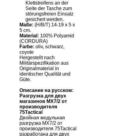
Klettstreifens an der
Seite der Tasche zum
störungsfreien Einsatz
gesichert werden.
Maße:
(H/B/T) 14-19 x 5 x
5 cm.
Material:
100% Polyamid
(CORDURA)
Farbe:
oliv, schwarz,
coyote
Hergestellt nach
Militärspezifikation aus
Originalmaterial in
identischer Qualität und
Güte.
Описание на русском:
Разгрузка для двух
магазинов
MX
7/2 от
производителя
75
Tactical
Двойная модульная
разгрузка
МХ7/2 от
производителя 75
Tactical
разработана
для двух