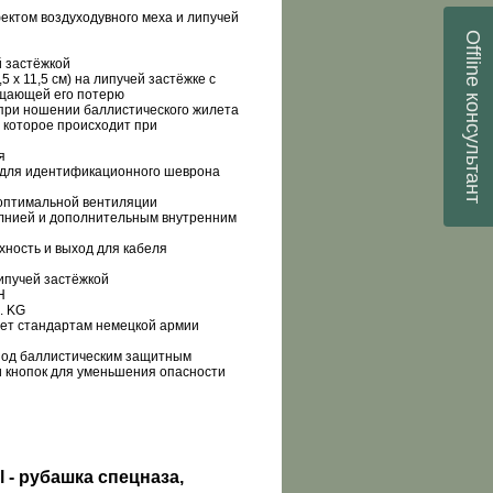
ектом воздуходувного меха и липучей
Offline
й застёжкой
 х 11,5 см) на липучей застёжке с
консультант
ащающей его потерю
 при ношении баллистического жилета
 которое происходит при
я
ь для идентификационного шеврона
 оптимальной вентиляции
молнией и дополнительным внутренним
хность и выход для кабеля
ипучей застёжкой
H
o
.
KG
ет стандартам немецкой армии
под баллистическим защитным
и кнопок для уменьшения опасности
l - рубашка спецназа,