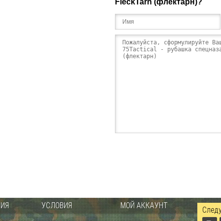
FleckTarn (флектарн)?
ИЯ
УСЛОВИЯ
МОЙ АККАУНТ
Следу