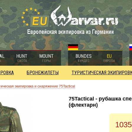
AL
HUNT
MOUNT
BUNDES
EU
А
ОХОТА
ГОРЫ
БУНДЕС
ЕВРОПА
ИРОВКА
БРОНЕЖИЛЕТЫ
ТУРИСТИЧЕСКАЯ ЭКИПИРОВ
тическая экипировка и снаряжение 75Tactical
75Tactical - рубашка сп
(флектарн)
1035