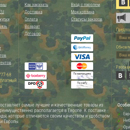
ины
Как заказать
Вход с паролем
 EU
Доставка
Моя корзина
купки
Оплата
Статусы заказов
вязь
Возврат
Предлож
Договор
Обновле
т
тов
иентов
Расскаж
777-68
Зплатный
ru
оставляет самые лучшие и качественные товары из
Особе
преимущественно располагается в Европе. К поставке
Евр
ды, которые отличаются своим качеством и удобством
Неб
ии Европы.
Ори