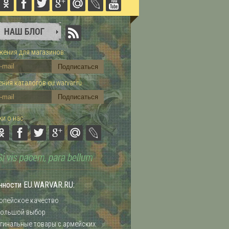
ения для магазинов:
ния каталогов eu.warvar.ru
и о нас:
нности EU.WARVAR.RU:
опейское качество
ольшой выбор
гинальные товары с армейских