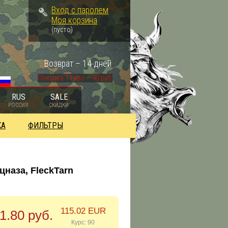
Вход с паролем
Моя корзина
(пусто)
Возврат – 14 дней
Покупка 1 Евро – 90 руб.
RUS
SALE
РОССИЯ
СКИДКИ
КА
ФИЛЬТРЫ
ецназа, FleckTarn
115.02 EUR
1.80 руб.
Курс: 90