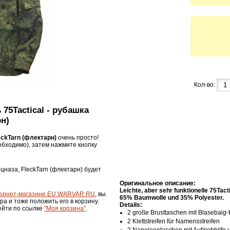
Кол-во:
 75Tactical - рубашка
рн)
leckTarn (флектарн)
очень просто!
бходимо), затем нажмите кнопку
ецназа, FleckTarn (флектарн) будет
Оригинальное описание:
Leichte, aber sehr funktionelle 75Tact
ернет-магазине EU.WARVAR.RU
, вы
65% Baumwolle und 35% Polyester.
ра и тоже положить его в корзину.
Details:
ейти по ссылке
"Моя корзина"
.
2 große Brusttaschen mit Blasebalg-E
2 Klettstreifen für Namensstreifen