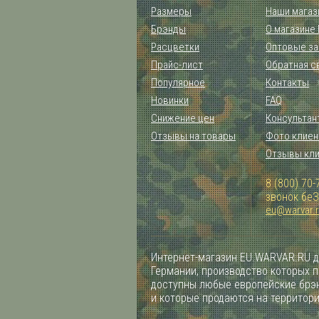
Размеры
Наши магаз
Брэнды
О магазине
Расцветки
Оптовые за
Прайс-лист
Обратная с
Популярное
Контакты
Новинки
FAQ
Снижение цен
Консультан
Отзывы на товары
Фото клиен
Отзывы кл
8 (800) 70-
звонок бе
eu@warvar.
Интернет-магазин EU.WARVAR.RU д
Германии, производство которых 
доступны любые европейские брэн
и которые продаются на территор