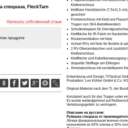
2 Napoleontaschen mit Aufziehhilfe u
Klettverschluss
а спецназа, FleckTarn
klettbare Handytasche (7,5x11,5 cm)
gesichert
Frontverschluss mit Klett und Flaus
Написать собственный отзыв
Tragen von SK4-Balistikwesten)
Schulterklappen für Dienstgradschla
Klettfläche für IR-Patch im Nackenbe
этом продукте
Rückenventilation mit Netz
Achsel-RVs mit Netz für flexible & op
2 RV-Oberarmtaschen und zusätzlich
Klettverschluss
Klettfläche und Kabelkanalausgang
doppelte Stofflage am Ellbogen
Ärmelabschluss mit verstellbarem Kle
Entwicklung und Design 75Tactical G
Produktion: Leo Köhler GmbH & Co. K
Original-Material nach den TL der Bun
Konzipiert auch für das Tragen unter ei
Es wurde weitestgehend auf Reißversch
Verletzungsgefahr zu verringern.
Описание на русском:
Рубашка спецназа от производите
Лёгкая функциональная военно-поле
назначения из 65% хлопка и 35% пол