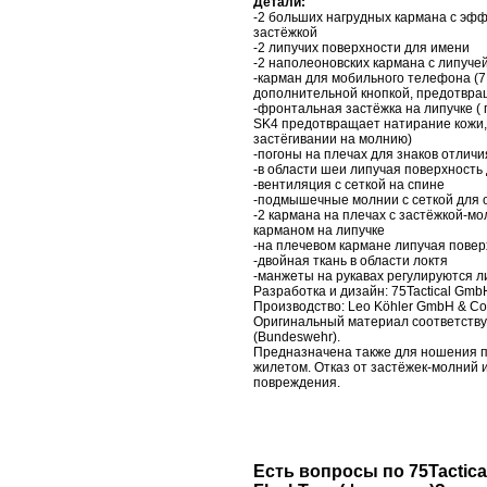
Детали:
-2 больших нагрудных кармана с эфф
застёжкой
-2 липучих поверхности для имени
-2 наполеоновских кармана с липуче
-карман для мобильного телефона (7,5
дополнительной кнопкой, предотвр
-фронтальная застёжка на липучке (
SK
4
предотвращает натирание кожи,
застёгивании на молнию)
-погоны на плечах для знаков отличи
-в области шеи липучая поверхност
-вентиляция с сеткой на спине
-подмышечные молнии с сеткой для
-2 кармана на плечах с застёжкой-
карманом на липучке
-на плечевом кармане липучая повер
-двойная ткань в области локтя
-манжеты на рукавах регулируются л
Разработка и дизайн:
75
Tactical
Gmb
Производство:
Leo
K
ö
hler
GmbH
&
C
Оригинальный материал соответству
(
Bundeswehr
).
Предназначена также для ношения 
жилетом. Отказ от застёжек-молний 
повреждения.
Есть вопросы по 75Tactica