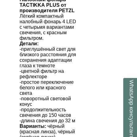
TACTIKKA
PLUS
от
производителя
PETZL
Лёгкий компактный
налобный фонарь
4
LED
с четырьмя вариантами
свечения,
с красным
фильтром.
Детали:
-приглушённый свет для
близкого расстояния для
сохранения адаптации
глаза к темноте
-цветной фильтр на
рефлекторе
-простое переключение
WhatsApp
белого или красного
света
-поворотный световой
конус
консультант
-продолжительность
свечения до 150 часов
-длина свечения до 32 м
Варианты:
чёрный
(красная линза), чёрный