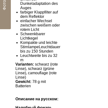
Фото
Dunkeladaptation des
Auges
farbiger Klappfilter auf
dem Reflektor
einfacher Wechsel
zwischen weißem oder
rotem Licht
Schwenkbarer
Lichtkegel
Kompakte und leichte
StirnlampeLeuchtdauer
bis zu 150 Stunden
Leuchtweite bis zu 32
m
Varianten:
schwarz (rote
Linse), schwarz (grüne
Linse), camouflage (rote
Linse)
Gewicht:
78 g mit
Batterien
Описание на русском:
Налобный фонарь