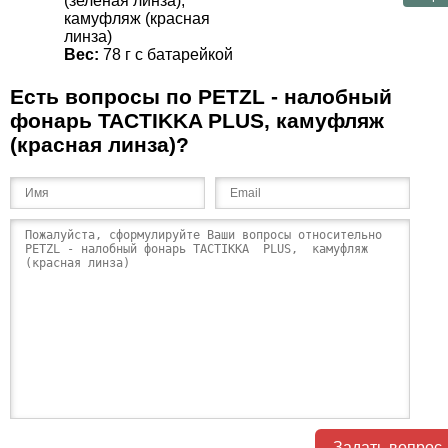
(зелёная линза),
камуфляж (красная
линза)
Вес:
78 г с батарейкой
Есть вопросы по PETZL - налобный
фонарь TACTIKKA PLUS, камуфляж
(красная линза)?
Задать вопрос