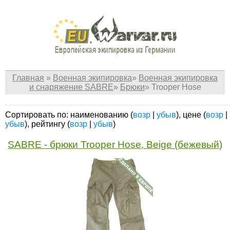
Главная
»
Военная экипировка
»
Военная экипировка
и снаряжение SABRE
»
Брюки
»
Trooper Hose
Сортировать по: наименованию (
возр
|
убыв
), цене (
возр
|
убыв
), рейтингу (
возр
|
убыв
)
SABRE - брюки Trooper Hose, Beige (бежевый)