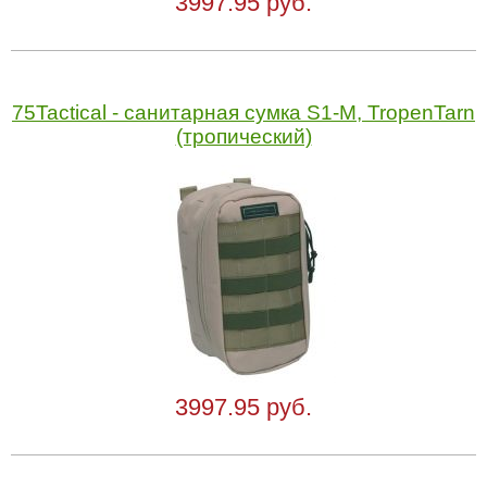
3997.95 руб.
75Tactical - cанитарная сумка S1-M, TropenTarn
(тропический)
3997.95 руб.