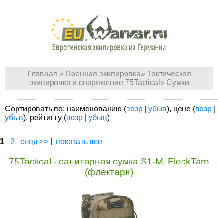
Главная
»
Военная экипировка
»
Тактическая
экипировка и снаряжение 75Tactical
»
Сумки
Сортировать по: наименованию (
возр
|
убыв
), цене (
возр
|
убыв
), рейтингу (
возр
|
убыв
)
1
2
след >>
|
показать все
75Tactical - cанитарная сумка S1-M, FleckTarn
(флектарн)