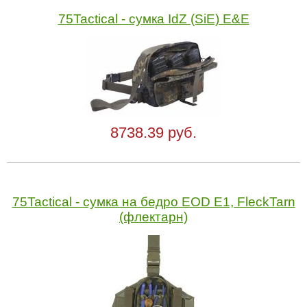
75Tactical - cумка IdZ (SiE) E&E
8738.39 руб.
75Tactical - cумка на бедро EOD E1, FleckTarn
(флектарн)