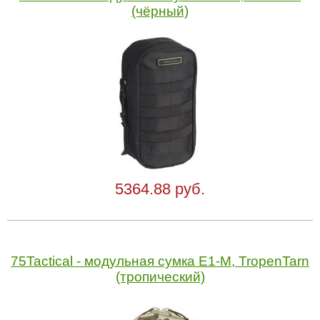
(чёрный)
5364.88 руб.
75Tactical - модульная сумка Е1-М, TropenTarn
(тропический)