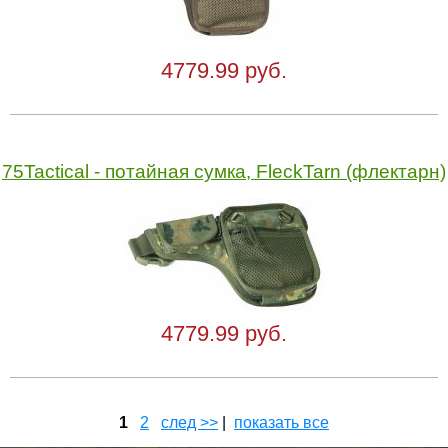
4779.99 руб.
75Tactical - потайная сумка, FleckTarn (флектарн)
4779.99 руб.
1
2
след >>
|
показать все