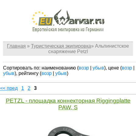
Главная
»
Туристическая экипировка
»
Альпинистское
снаряжение Petzl
Сортировать по: наименованию (
возр
|
убыв
), цене (
возр
|
убыв
), рейтингу (
возр
|
убыв
)
<< пред
1
2
3
PETZL - площадка коннекторная Riggingplatte
PAW, S