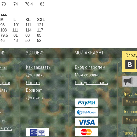
70
74
78,4
83
в
см
.
M
L
XL
XXL
3
101
111
121
08
111
114
117
9,5
81
83
85
6
48
50
52
ИЯ
УСЛОВИЯ
МОЙ АККАУНТ
Следу
ины
Как заказать
Вход с паролем
 EU
Доставка
Моя корзина
купки
Оплата
Статусы заказов
вязь
Возврат
Предлож
Договор
Обновле
т
тов
иентов
Расскаж