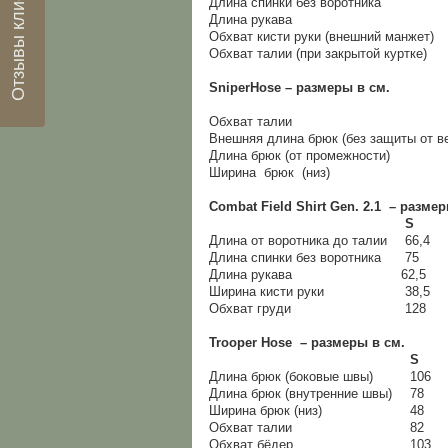
Отзывы клиентов
Длина спинки без воротника
Длина рукава
6
Обхват кисти руки (внешний манжет)
3
Обхват талии (при закрытой куртке)
1
Sniper
Hose
– размеры в см.
Обхват талии
Внешняя длина брюк (без защиты от вет
Длина брюк (от промежности)
Ширина брюк (низ)
Combat Field Shirt Gen. 2.1 –
разме
S
Длина от воротника до талии
66,4
6
Длина спинки без воротника
75
7
Длина рукава
62,5
6
Ширина кисти руки
38,5
3
Обхват груди
128
1
Trooper Hose – размеры в см.
S
Длина брюк (боковые швы)
106
Длина брюк (внутренние швы)
78
Ширина брюк (низ)
48
Обхват талии
82
Обхват бёдер
103