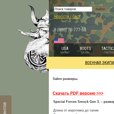
Новости / блог
8 (800) 70-777-68
USA
BOOTS
TACTIC
ВАРВАР
ОБУВЬ
ТАКТИК
ВОЕННАЯ ЭКИП
Sabre размеры.
Скачать PDF версию >>>
Special Forces Smock Gen 3. –
разм
Длина от воротника до талии