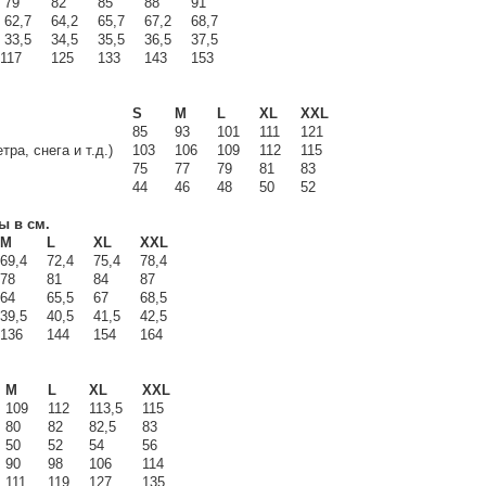
79
82
85
88
91
2,7
64,2
65,7
67,2
68,7
3,5
34,5
35,5
36,5
37,5
17
125
133
143
153
S
M
L
XL
XXL
85
93
101
111
121
ра, снега и т.д.)
103
106
109
112
115
75
77
79
81
83
44
46
48
50
52
ры
в
см
.
M
L
XL
XXL
9,4
72,4
75,4
78,4
8
81
84
87
4
65,5
67
68,5
9,5
40,5
41,5
42,5
36
144
154
164
M
L
XL
XXL
109
112
113,5
115
80
82
82,5
83
50
52
54
56
90
98
106
114
111
119
127
135