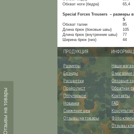
Обхват ноги (бедра)
65,4
Special Forces Trousers –
размеры
S
Обхват талии
85
9
Длина брюк (боковые швы)
105
1
Длина брюк (внутренние швы)
77
7
Ширина брюк (низ)
44
4
ПРОДУКЦИЯ
ИНФОРМАЦ
Размеры
Наши магаз
Брэнды
О магазине
Расцветки
Оптовые за
Прайс-лист
Обратная с
Отзывы на товары
Популярное
Контакты
Новинки
FAQ
Снижение цен
Консультан
Отзывы на товары
Фото клиен
Отзывы кл