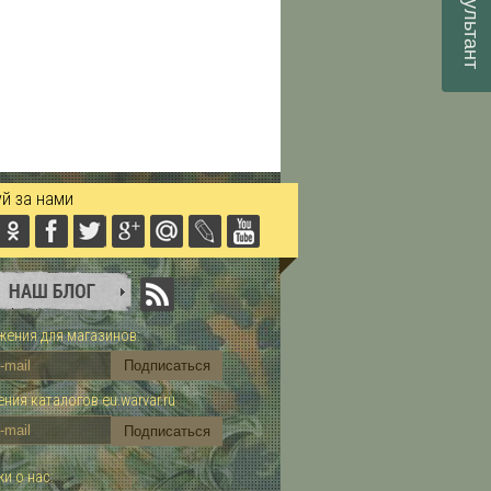
консультант
й за нами
ения для магазинов:
ния каталогов eu.warvar.ru
и о нас: