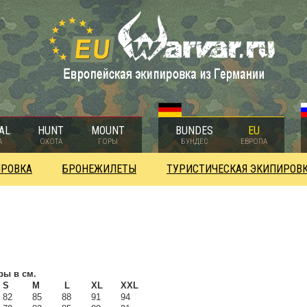
AL
HUNT
MOUNT
BUNDES
EU
А
ОХОТА
ГОРЫ
БУНДЕС
ЕВРОПА
ИРОВКА
БРОНЕЖИЛЕТЫ
ТУРИСТИЧЕСКАЯ ЭКИПИРОВ
еры
в
см
.
S
M
L
XL
XXL
82
85
88
91
94